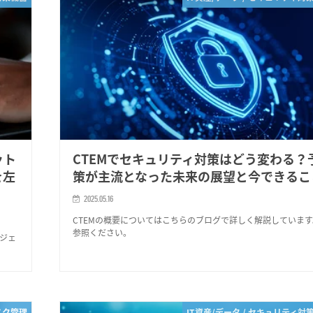
ット
CTEMでセキュリティ対策はどう変わる？
を左
策が主流となった未来の展望と今できるこ
2025.05.16
CTEMの概要についてはこちらのブログで詳しく解説していま
参照ください。
ジェ
スク管理
IT資産/データ / セキュリティ対