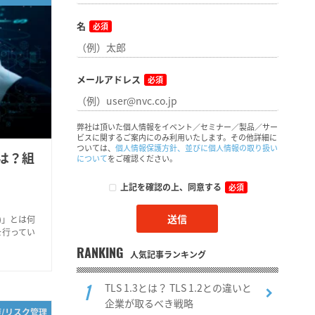
名
必須
メールアドレス
必須
弊社は頂いた個人情報をイベント／セミナー／製品／サー
ビスに関するご案内にのみ利用いたします。その他詳細に
ついては、
個人情報保護方針、並びに個人情報の取り扱い
とは？組
について
をご確認ください。
上記を確認の上、同意する
必須
MF)」とは何
を行ってい
RANKING
人気記事ランキング
TLS 1.3とは？ TLS 1.2との違いと
企業が取るべき戦略
策/リスク管理