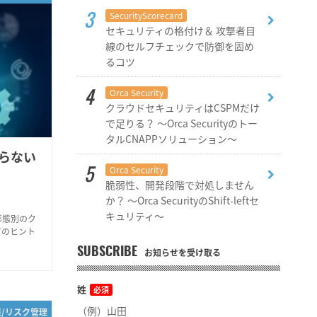
SecurityScorecard
セキュリティの格付け＆ 攻撃者目
線のセルフチェックで防御を固め
るコツ
Orca Security
クラウドセキュリティはCSPMだけ
で足りる？ ～Orca Securityのトー
タルCNAPPソリューション～
らない
Orca Security
脆弱性、開発段階で対処しません
か？ ～Orca SecurityのShift-leftセ
キュリティ～
形態別のク
方のヒント
SUBSCRIBE
お知らせを受け取る
姓
必須
策/リスク管理