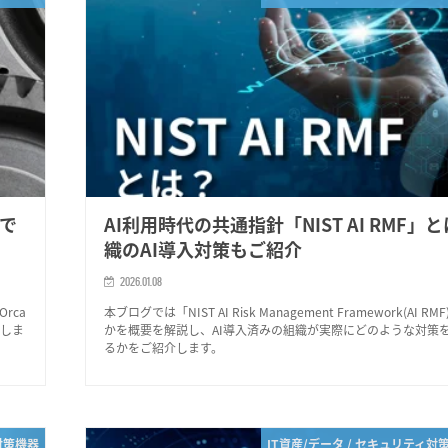
aで
AI利用時代の共通指針「NIST AI RMF」
織のAI導入対策もご紹介
2026.01.08
rca
本ブログでは「NIST AI Risk Management Framework(AI R
介しま
かを概要を解説し、AI導入済みの組織が実際にどのような対策
るかをご紹介します。
対策機器
IT資産/データ / セキュリティ対