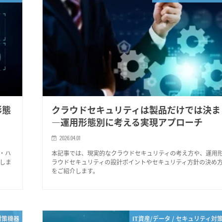
形態
クラウドセキュリティは製品だけでは決ま
―運用形態別に考える実現アプローチ
2026.04.01
・ハ
本記事では、現実的なクラウドセキュリティの考え方や、運用
しま
ラウドセキュリティの設計ポイントやセキュリティ方針の決め
をご紹介します。
対策機器
IT資産/データ / セキュリティ対