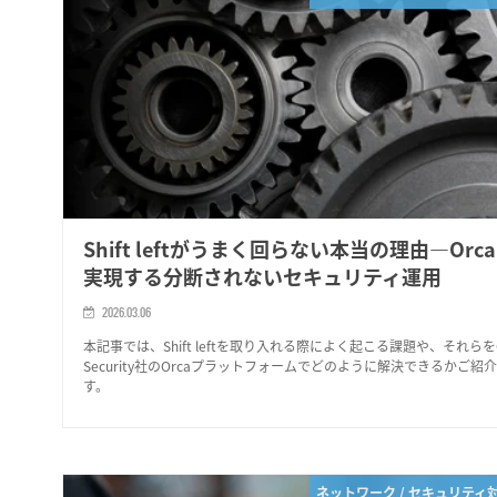
Shift leftがうまく回らない本当の理由―Orc
実現する分断されないセキュリティ運用
2026.03.06
本記事では、Shift leftを取り入れる際によく起こる課題や、それらをO
Security社のOrcaプラットフォームでどのように解決できるかご紹
す。
ネットワーク / セキュリティ