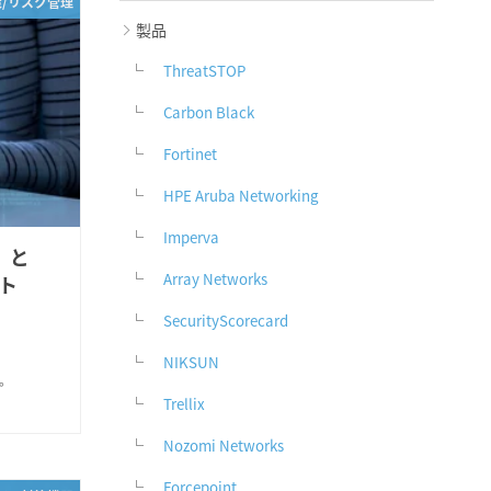
策/リスク管理
製品
ThreatSTOP
Carbon Black
Fortinet
HPE Aruba Networking
Imperva
）と
Array Networks
ト
SecurityScorecard
NIKSUN
。
Trellix
Nozomi Networks
Forcepoint