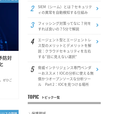
SIEM（シーム）とは？セキュリテ
ィの異常を自動検知する仕組み
フィッシング対策ってなに？何を
すれば良いの？5分で解説
エージェント型とエージェントレ
ス型のメリットとデメリットを解
説：クラウドセキュリティを左右
する“目に見えない選択”
予防対
と
脅威インテリジェンス専門ベンダ
ーおススメ！IOCの分析に使える無
償かつオープンソースな分析ツー
す。ぜひご
ル Part 2：IOCを見つける場所
TOPIC
トピック一覧
保護領域
策/リスク管理