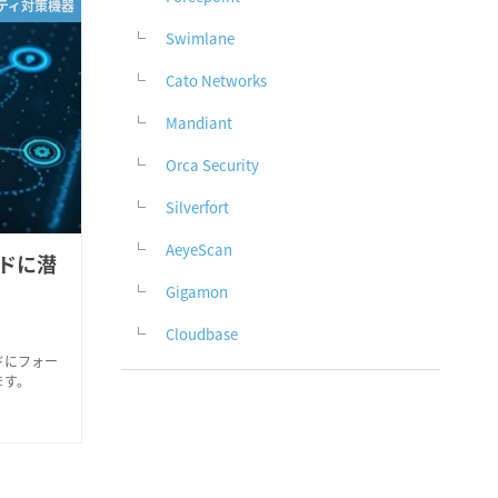
リティ対策機器
Swimlane
Cato Networks
Mandiant
Orca Security
Silverfort
AeyeScan
ドに潜
Gigamon
Cloudbase
ドにフォー
ます。