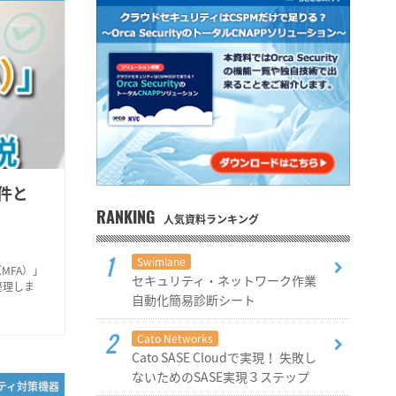
件と
RANKING
人気資料ランキング
Swimlane
MFA）」
セキュリティ・ネットワーク作業
整理しま
自動化簡易診断シート
Cato Networks
Cato SASE Cloudで実現！ 失敗し
ないためのSASE実現３ステップ
リティ対策機器