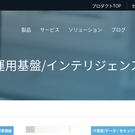
プロダクトTOP
製品
サービス
ソリューション
ブログ
運用基盤/インテリジェン
対策機器
IT資産/データ / セキュ