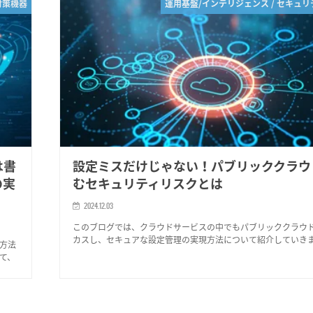
対策機器
運用基盤/インテリジェンス / セキュ
は書
設定ミスだけじゃない！パブリッククラウ
の実
むセキュリティリスクとは
2024.12.03
このブログでは、クラウドサービスの中でもパブリッククラウ
カスし、セキュアな設定管理の実現方法について紹介していき
方法
て、