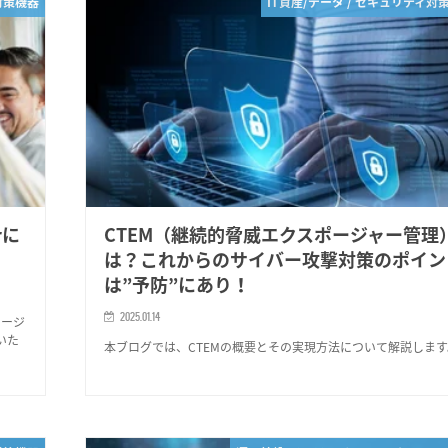
対策機器
IT資産/データ / セキュリティ対
rに
CTEM（継続的脅威エクスポージャー管理
は？これからのサイバー攻撃対策のポイン
は”予防”にあり！
2025.01.14
エージ
いた
本ブログでは、CTEMの概要とその実現方法について解説します