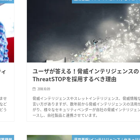
ティ
ユーザが答える！脅威インテリジェンスの
ThreatSTOPを採用するべき理由
2018.10.09
ませ
脅威インテリジェンスやスレットインテリジェンス、脅威情報
など
言い方がありますが、数年前から脅威インテリジェンスの活用
どう
がり、様々なセキュリティベンダーが自社の脅威インテリジェ
ースし、自社製品と連携させています。
対策機器
運用基盤/インテリジェンス / セキュ