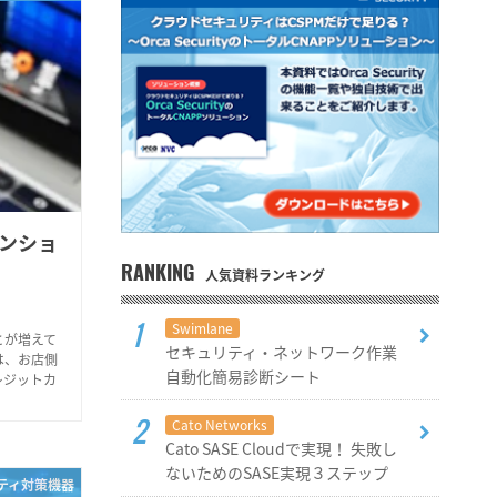
ンショ
RANKING
人気資料ランキング
Swimlane
とが増えて
セキュリティ・ネットワーク作業
は、お店側
自動化簡易診断シート
レジットカ
Cato Networks
Cato SASE Cloudで実現！ 失敗し
ないためのSASE実現３ステップ
リティ対策機器