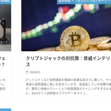
対策機器
運用基盤/インテリジェンス / セキュ
ウェ
クリプトジャックの対抗策：脅威インテリ
か？
ス
2018.08.03
ィの
ビットコインなど仮想通貨の価値の急激な高まりに乗じて、サ
ジェ
者達も仮想通貨に狙いを定めています。急成長している攻撃の種
販売
が、勝手に他者のマシーン上で仮想通貨のマイニングをするも
に、Webサイト訪問者のブラウザーをマイニ...