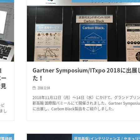
迫
Gartner Symposium/ITxpo 2018に出
ペー
た！
発見
2018.12.04
2018年11月12日（月）～14日（水）にかけて、グランドプリ
新高輪 国際館パミールにて開催されました、Gartner Symposium/
ービ
に出展し、Carbon Black製品をご紹介しました。
まし
対策機器
運用基盤/インテリジェンス / セキュ