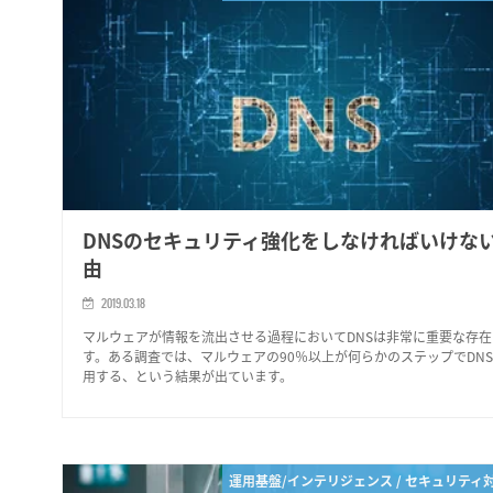
DNSのセキュリティ強化をしなければいけな
由
2019.03.18
マルウェアが情報を流出させる過程においてDNSは非常に重要な存在
す。ある調査では、マルウェアの90％以上が何らかのステップでDN
用する、という結果が出ています。
運用基盤/インテリジェンス / セキュリティ