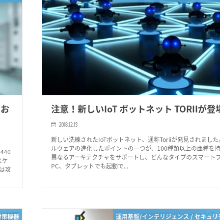
てお
注意！新しいIoT ボットネット TORIIが登
2018.12.13
新しい洗練されたIoTボットネット、通称Toriiが発見されました。T
ルウェアの進化したポイントの一つが、100種類以上の亜種を持
440
異なるアーキテクチャをサポートし、どんなタイプのスマート
スケ
PC、タブレットでも起動で...
は攻
対策機器
運用基盤/インテリジェンス / セキュ