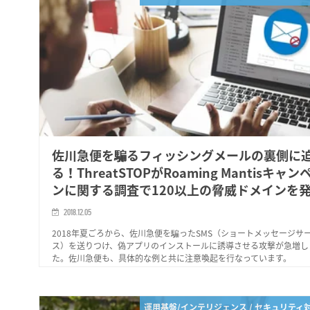
佐川急便を騙るフィッシングメールの裏側に
る！ThreatSTOPがRoaming Mantisキャン
ンに関する調査で120以上の脅威ドメインを
2018.12.05
2018年夏ごろから、佐川急便を騙ったSMS（ショートメッセージサ
ス）を送りつけ、偽アプリのインストールに誘導させる攻撃が急増し
た。佐川急便も、具体的な例と共に注意喚起を行なっています。
運用基盤/インテリジェンス / セキュリティ