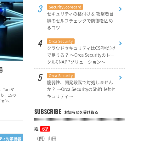
SecurityScorecard
セキュリティの格付け＆ 攻撃者目
線のセルフチェックで防御を固め
るコツ
Orca Security
クラウドセキュリティはCSPMだけ
で足りる？ ～Orca Securityのトー
タルCNAPPソリューション～
場
Orca Security
脆弱性、開発段階で対処しません
か？ ～Orca SecurityのShift-leftセ
oriiマ
ち、15の
キュリティ～
フォン、
SUBSCRIBE
お知らせを受け取る
姓
必須
リティ対策機器