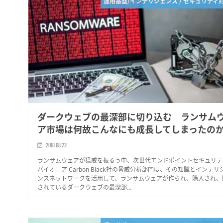
運用基盤/インテリジェンス / セキュリティ
ダークウェブの最深部に切り込む ランサム
ア市場は何故こんなにも成長してしまったの
2018.08.22
ランサムウェアが猛威を振るう中、次世代エンドポイントセキュリテ
パイオニア Carbon Black社の脅威分析部門は、その知識とインテリ
ンスネットワークを活用して、ランサムウェアが作られ、購入され、
されているダークウェブの最深部...