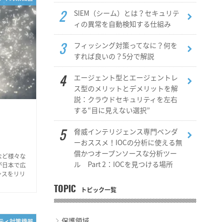
SIEM（シーム）とは？セキュリテ
ィの異常を自動検知する仕組み
フィッシング対策ってなに？何を
すれば良いの？5分で解説
エージェント型とエージェントレ
ス型のメリットとデメリットを解
説：クラウドセキュリティを左右
する“目に見えない選択”
脅威インテリジェンス専門ベンダ
ーおススメ！IOCの分析に使える無
償かつオープンソースな分析ツー
など様々な
ル Part 2：IOCを見つける場所
が日本で広
ンスをリリ
TOPIC
トピック一覧
保護領域
リティ対策機器