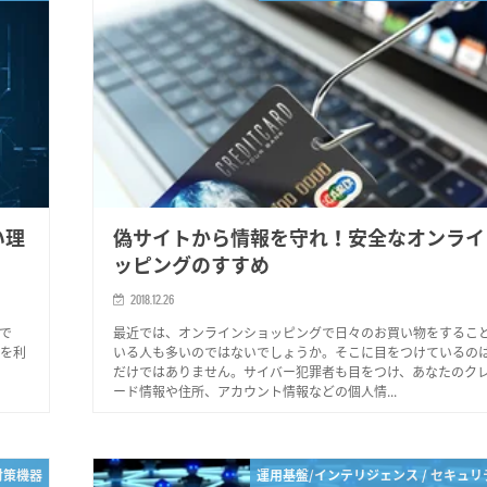
い理
偽サイトから情報を守れ！安全なオンライ
ッピングのすすめ
2018.12.26
で
最近では、オンラインショッピングで日々のお買い物をするこ
Sを利
いる人も多いのではないでしょうか。そこに目をつけているの
だけではありません。サイバー犯罪者も目をつけ、あなたのク
ード情報や住所、アカウント情報などの個人情...
対策機器
運用基盤/インテリジェンス / セキュ