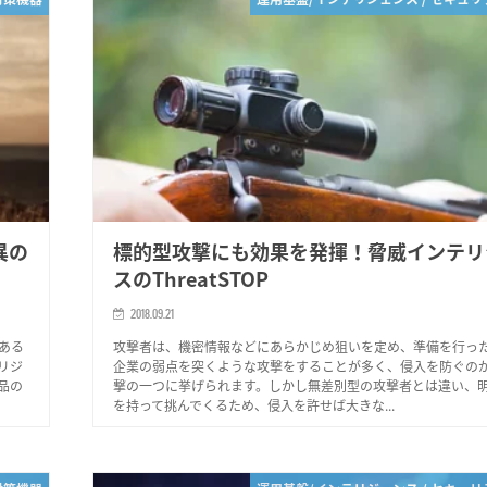
異の
標的型攻撃にも効果を発揮！脅威インテリ
スのThreatSTOP
2018.09.21
ある
攻撃者は、機密情報などにあらかじめ狙いを定め、準備を行っ
リジ
企業の弱点を突くような攻撃をすることが多く、侵入を防ぐの
品の
撃の一つに挙げられます。しかし無差別型の攻撃者とは違い、
を持って挑んでくるため、侵入を許せば大きな...