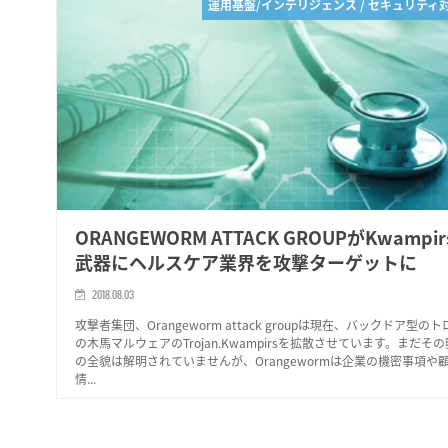
運用基盤/インテリジェンス / セキュリティ
ORANGEWORM ATTACK GROUPがKwampi
武器にヘルスケア業界を攻撃ターゲットに
2018.08.03
攻撃者集団、Orangeworm attack groupは現在、バックドア型の
の木馬マルウェアのTrojan.Kwampirsを拡散させています。まだそ
の全貌は解明されていませんが、Orangewormは企業の機密事項や
情...