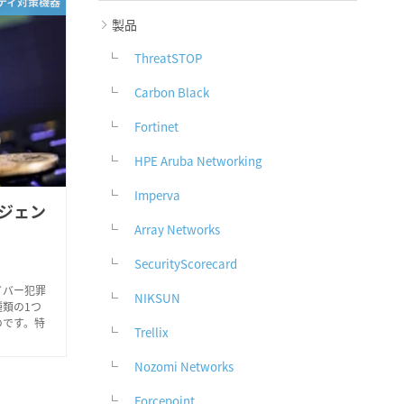
リティ対策機器
製品
ThreatSTOP
Carbon Black
Fortinet
HPE Aruba Networking
Imperva
ジェン
Array Networks
SecurityScorecard
イバー犯罪
NIKSUN
類の1つ
のです。特
Trellix
Nozomi Networks
Forcepoint