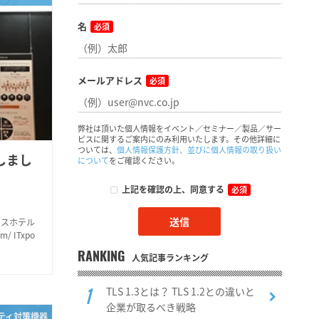
名
必須
メールアドレス
必須
弊社は頂いた個人情報をイベント／セミナー／製品／サー
ビスに関するご案内にのみ利用いたします。その他詳細に
ついては、
個人情報保護方針、並びに個人情報の取り扱い
展しまし
について
をご確認ください。
上記を確認の上、同意する
必須
ンスホテル
 ITxpo
RANKING
人気記事ランキング
TLS 1.3とは？ TLS 1.2との違いと
企業が取るべき戦略
リティ対策機器