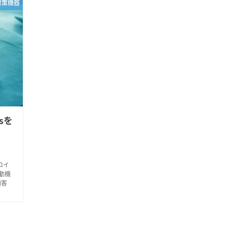
対策機器
rsを
トロイ
の動機
顧客