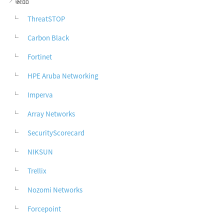
製品
ThreatSTOP
Carbon Black
Fortinet
HPE Aruba Networking
Imperva
Array Networks
SecurityScorecard
NIKSUN
Trellix
Nozomi Networks
Forcepoint