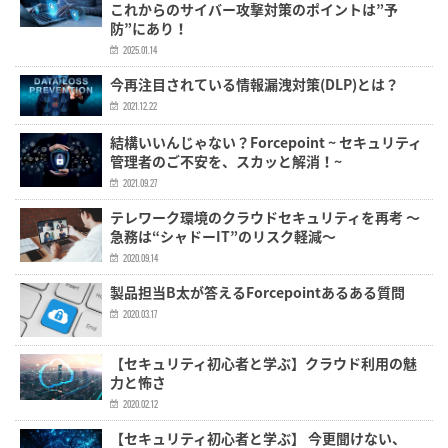
これからのサイバー攻撃対策のポイントは”予
防”にあり！
2025.01.14
今再注目されている情報漏洩対策(DLP)とは？
2021.12.22
結構いいんじゃない？Forcepoint ~ セキュリティ
管理者のご不安を、スカッと解消！~
2021.09.27
テレワーク環境のクラウドセキュリティを再考 ～
急務は“シャドーIT”のリスク軽減～
2020.09.14
製品担当B太が答えるForcepointあるある質問
2020.03.17
【セキュリティ初心者と学ぶ】クラウド利用の魅
力と怖さ
2020.02.12
【セキュリティ初心者と学ぶ】 今更聞けない、