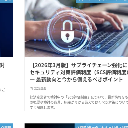
防対
【2026年3月版】サプライチェーン強化
セキュリティ対策評価制度（SCS評価制度
― 最新動向と今から備えるべきポイント
2025.05.12
ひご
経済産業省で検討中の「SCS評価制度」について、最新情報を
の概要や検討の背景、組織が今から備えておくべき対策につい
すく解説します。
スク管理
IT資産/データ / セキュリティ対