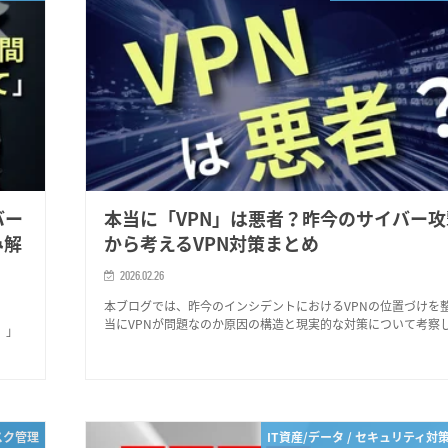
バー
本当に「VPN」は悪者？昨今のサイバー
み解
から考えるVPN対策まとめ
2026.02.26
本ブログでは、昨今のインシデントにおけるVPNの位置づけを
当にVPNが問題なのか原因の構造と現実的な対策について考察
）」
スク管理
IT資産/データ / セキュリティ対