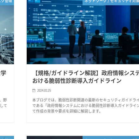
スク管理
ネットワーク / セキュリティ対
大学
【規格/ガイドライン解説】政府情報シス
おける脆弱性診断導入ガイドライン
2024.03.25
、野
本ブログでは、脆弱性診断関連の最新のセキュリティガイドラ
して
である「政府情報システムにおける脆弱性診断導入ガイドライ
て作成の背景や要点を詳細に解説します。