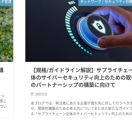
スク管理
ネットワーク / セキュリティ対
構
【規格/ガイドライン解説】サプライチェ
体のサイバーセキュリティ向上のための取
のパートナーシップの構築に向けて
2023.12.12
ーシ
感じ
本ブログでは、発注者にあたる企業が取引先に対して行うべき
つい
や、関係性構築のための考え方についてまとめた新たなガイド
る「サプライチェーン全体のサイバーセキュリティ向上のため
のパートナーシップの構築に向けて」について、...