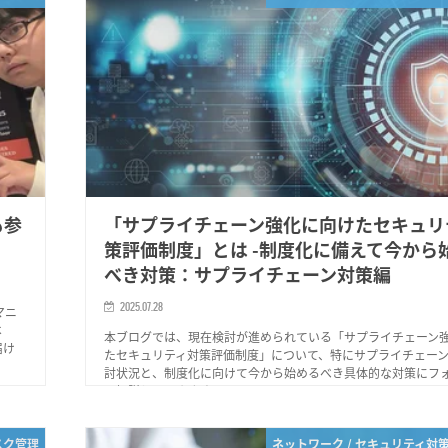
も参
「サプライチェーン強化に向けたセキュリ
策評価制度」とは -制度化に備えて今から
べき対策：サプライチェーン対策編
2025.07.28
マニ
は
本ブログでは、現在検討が進められている「サプライチェーン
届け
たセキュリティ対策評価制度」について、特にサプライチェー
討状況と、制度化に向けて今から始めるべき具体的な対策にフ
て解説していきます。
スク管理
ネットワーク / セキュリティ対