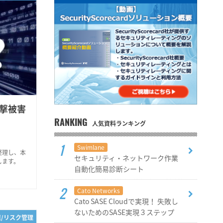
攻撃被害
RANKING
人気資料ランキング
Swimlane
整理し、本
セキュリティ・ネットワーク作業
します。
自動化簡易診断シート
Cato Networks
Cato SASE Cloudで実現！ 失敗し
ないためのSASE実現３ステップ
策/リスク管理