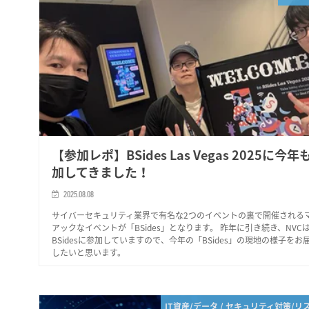
【参加レポ】BSides Las Vegas 2025に今年
加してきました！
2025.08.08
サイバーセキュリティ業界で有名な2つのイベントの裏で開催される
アックなイベントが「BSides」となります。 昨年に引き続き、NVC
BSidesに参加していますので、今年の「BSides」の現地の様子をお
したいと思います。
IT資産/データ / セキュリティ対策/リ