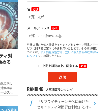
名
必須
メールアドレス
必須
弊社は頂いた個人情報をイベント／セミナー／製品／サー
ビスに関するご案内にのみ利用いたします。その他詳細に
ついては、
個人情報保護方針、並びに個人情報の取り扱い
ティ対
について
をご確認ください。
始める
上記を確認の上、同意する
必須
強化に向け
ン対策の検
RANKING
人気記事ランキング
ォーカスし
「サプライチェーン強化に向けた
セキュリティ対策評価制度」とは -
策/リスク管理