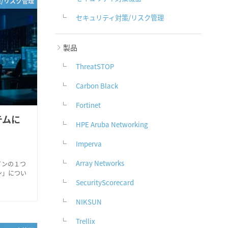
策/リスク管理
セキュリティ対策/リスク管理
製品
ThreatSTOP
Carbon Black
Fortinet
テムに
HPE Aruba Networking
Imperva
Array Networks
インの１つ
ン」につい
SecurityScorecard
NIKSUN
Trellix