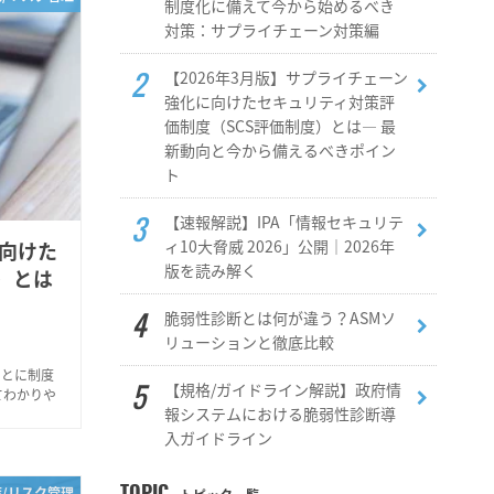
制度化に備えて今から始めるべき
対策：サプライチェーン対策編
【2026年3月版】サプライチェーン
強化に向けたセキュリティ対策評
価制度（SCS評価制度）とは― 最
新動向と今から備えるべきポイン
ト
【速報解説】IPA「情報セキュリテ
ィ10大脅威 2026」公開｜2026年
に向けた
版を読み解く
）とは
脆弱性診断とは何が違う？ASMソ
リューションと徹底比較
もとに制度
【規格/ガイドライン解説】政府情
てわかりや
報システムにおける脆弱性診断導
入ガイドライン
策/リスク管理