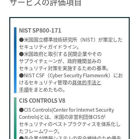
サービスの評価項目
NIST SP800-171
●米国国立標準技術研究所（NIST）が策定した
セキュリティガイドライン。
●米国政府と取引する民間企業やその
サプライチェーンが、政府機関並みの
セキュリティ対策を実施するための基準。
●NIST CSF（Cyber Security Flamework）にお
けるセキュリティ管理の
具体的手法と
手順
をまとめたもの。
CIS CONTROLS V8
●CIS Controls(Center for Internet Security
Controls)とは、米国の非営利団体CISが
セキュリティのベストプラクティスを体系化し
たフレームワーク。
●各企業が情報システムの安全維持のため優先