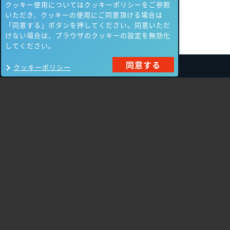
クッキー使用についてはクッキーポリシーをご参照
いただき、クッキーの使用にご同意頂ける場合は
「同意する」ボタンを押してください。同意いただ
けない場合は、ブラウザのクッキーの設定を無効化
してください。
同意する
クッキーポリシー
製品一覧
Carbon Black
NIKSUN
ThreatSTOP
Nozomi Networks
Imperva
Forcepoint
Fortinet
Swimlane
HPE Aruba
SecurityScorecard
Networking
Mandiant
Array Networks
Gigamon
Cisco Systems
Orca Security
Trellix（旧FireEye）