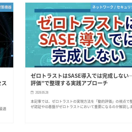
対策機器
ネットワーク / セキュ
ゼロトラストはSASE導入では完成しない
セス
評価”で整理する実践アプローチ
2026.05.28
本記事では、ゼロトラストの実現方法を「動的評価」の視点で
ぜ認証やID基盤がゼロトラストにおいて重要になるのか解説し
に最適