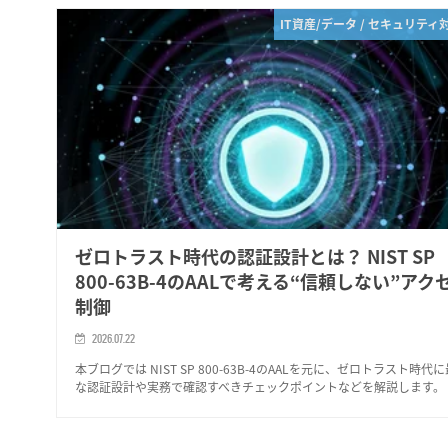
IT資産/データ / セキュリティ
ゼロトラスト時代の認証設計とは？ NIST SP
800-63B-4のAALで考える“信頼しない”アク
制御
2026.07.22
本ブログでは NIST SP 800-63B-4のAALを元に、ゼロトラスト時代
な認証設計や実務で確認すべきチェックポイントなどを解説します。