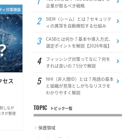
企業が取るべき戦略
リティ対策機器
SIEM（シーム）とは？セキュリテ
ィの異常を自動検知する仕組み
CASBとは何か？基本や導入方式、
選定ポイントを解説【2026年版】
フィッシング対策ってなに？何を
すれば良いの？5分で解説
NHI（非人間ID）とは？用語の基本
クセス
と組織が見落としがちなリスクを
わかりやすく解説
比較しなが
TOPIC
トピック一覧
べきか整理
保護領域