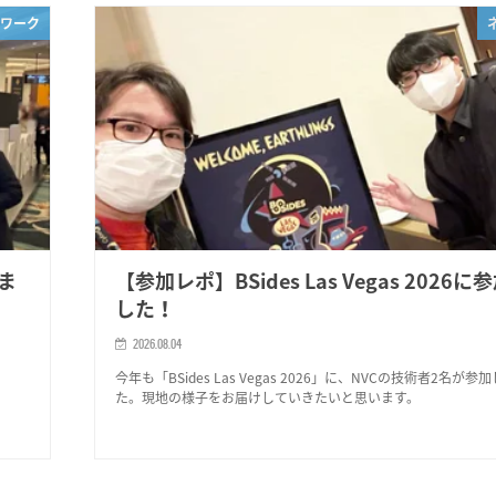
ワーク
きま
【参加レポ】BSides Las Vegas 2026
した！
2026.08.04
。
今年も「BSides Las Vegas 2026」に、NVCの技術者2名が参
た。現地の様子をお届けしていきたいと思います。