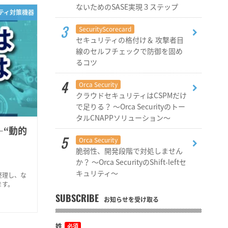
ないためのSASE実現３ステップ
リティ対策機器
SecurityScorecard
セキュリティの格付け＆ 攻撃者目
線のセルフチェックで防御を固め
るコツ
Orca Security
クラウドセキュリティはCSPMだけ
で足りる？ ～Orca Securityのトー
タルCNAPPソリューション～
―“動的
Orca Security
脆弱性、開発段階で対処しません
か？ ～Orca SecurityのShift-leftセ
キュリティ～
整理し、な
ます。
SUBSCRIBE
お知らせを受け取る
姓
必須