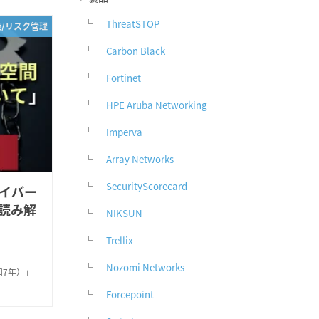
ThreatSTOP
策/リスク管理
Carbon Black
Fortinet
HPE Aruba Networking
Imperva
Array Networks
SecurityScorecard
イバー
読み解
NIKSUN
Trellix
Nozomi Networks
7年）」
Forcepoint