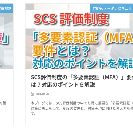
対策機器
IT資産/データ / セキュ
と
SCS評価制度の「多要素認証（MFA）」要
は？対応のポイントを解説
2026.04.28
対策
本ブログでは、SCS評価制度の中でも特に重要な「多要素認証（
。
対策に焦点を当て、制度の要件と、対策実現に向けた考え方を
す。