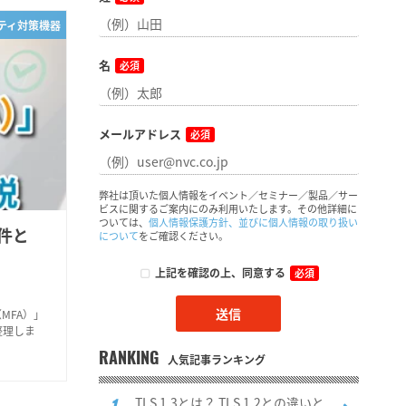
リティ対策機器
名
必須
メールアドレス
必須
弊社は頂いた個人情報をイベント／セミナー／製品／サー
ビスに関するご案内にのみ利用いたします。その他詳細に
ついては、
個人情報保護方針、並びに個人情報の取り扱い
件と
について
をご確認ください。
上記を確認の上、同意する
必須
MFA）」
整理しま
RANKING
人気記事ランキング
TLS 1.3とは？ TLS 1.2との違いと