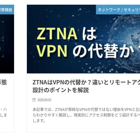
対策機器
ネットワーク / セキュ
形態
ZTNAはVPNの代替か？違いとリモートア
設計のポイントを解説
2026.04.03
・ハ
本記事では、ZTNAが単純なVPNの代替ではない理由をVPNと
しま
らわかりやすく解説し、現実的にアクセス制御をどう設計する
します。