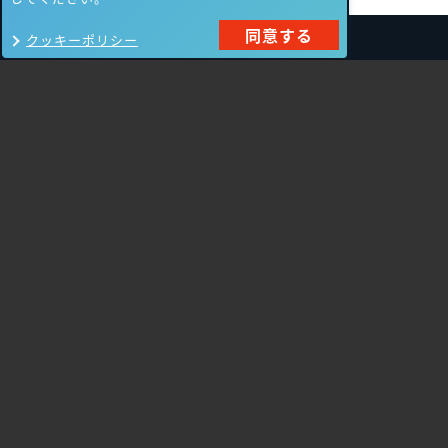
同意する
クッキーポリシー
製品一覧
Carbon Black
NIKSUN
ThreatSTOP
Nozomi Networks
Imperva
Forcepoint
Fortinet
Swimlane
HPE Aruba
SecurityScorecard
Networking
Mandiant
Array Networks
Gigamon
Cisco Systems
Orca Security
Trellix（旧FireEye）
AeyeScan
Cato Networks
Cloudbase
Silverfort