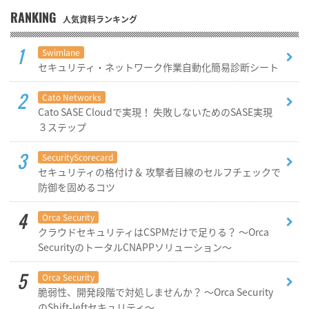
RANKING
人気資料ランキング
Swimlane
セキュリティ・ネットワーク作業自動化簡易診断シート
Cato Networks
Cato SASE Cloudで実現！ 失敗しないためのSASE実現
３ステップ
SecurityScorecard
セキュリティの格付け＆ 攻撃者目線のセルフチェックで
防御を固めるコツ
Orca Security
クラウドセキュリティはCSPMだけで足りる？ ～Orca
SecurityのトータルCNAPPソリューション～
Orca Security
脆弱性、開発段階で対処しませんか？ ～Orca Security
のShift-leftセキュリティ～