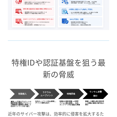
•
認証基盤の設定情報や認証ログから特権
ID
を可視化
•
組織内の特権
ID
がどれだけあるのか把握できていない
•
利用の制御や
MFA
適用、
JiT
による
ZSP*
を実現
•
適切な設定管理や、利用制御ができていない
*
ZSP(Zero Standing Privilege)
有事の際の認証状況の確認や調査に時間がかかる
情報と認証ログを集約し可視化
ID
•
認証基盤が点在するためにログが分散している
•
あらゆる認証基盤と連携し組織内の
ID/
認証ログを収集
•
緊急時のログの確認や調査に時間がかかる
•
プラットフォーム上でログ確認や分析が可能
を可視化・保護
サービスアカウント
利用の制御ができていない
NHI
NHI(
)
•
認証基盤の設定情報や認証ログから
•
組織内の
NHI
や
AI
エージェントがどれだけあるのか
NHI
や
AI
エージェントを可視化
把握できていない
•
利用状況を分析し、最適な利用制御を実現
•
適切な設定管理や、利用制御ができていない
特権IDや認証基盤を狙う最
新の脅威
ランサム攻撃
ラテラル
初期侵入
特権昇格
ムーブメント
実行
社内ネットワーク内を探索し、
特権IDや認証基盤への管理
掌握した権限を最大限活用
漏洩した正規のアカウントや、
デバイス侵害を拡大
した情報の奪取や暗号化の
認証対策が脆弱なアカウント、
アクセス権を侵害し、社内
ネットワーク内の認証を掌握
実行
公開資産の脆弱性を侵害して
社内ネットワーク内へ侵入
近年のサイバー攻撃は、効率的に侵害を拡大するた