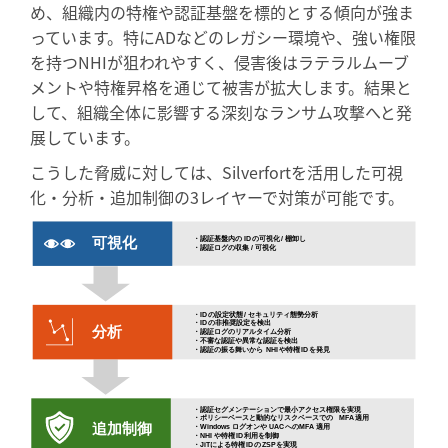
め、組織内の特権や認証基盤を標的とする傾向が強ま
っています。特にADなどのレガシー環境や、強い権限
を持つNHIが狙われやすく、侵害後はラテラルムーブ
メントや特権昇格を通じて被害が拡大します。結果と
して、組織全体に影響する深刻なランサム攻撃へと発
展しています。
こうした脅威に対しては、Silverfortを活用した可視
化・分析・追加制御の3レイヤーで対策が可能です。
可視化
・認証基盤内の
ID
の可視化
/
棚卸し
・認証ログの収集
/
可視化
・
ID
の設定状態
/
セキュリティ態勢分析
・
ID
の非推奨設定を検出
分析
・認証ログのリアルタイム分析
・不審な認証や異常な認証を検出
・認証の振る舞いから
NHI
や特権
ID
を発見
・認証セグメンテーションで最小アクセス権限を実現
・ポリシーベースと動的なリスクベースでの
MFA
適用
追加制御
・
Windows
ログオンや
UAC
への
MFA
適用
・
NHI
や特権
ID
利用を制御
・
JiT
による特権
ID
の
ZSP
を実現