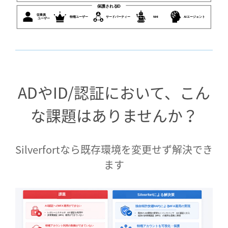
保護される
ID
従業員
特権ユーザー
サードパーティー
AI
エージェント
NHI
ユーザー
ADやID/認証において、こん
な課題はありませんか？
Silverfortなら既存環境を変更せず解決でき
ます
課題
による解決策
Silverfort
認証への
適用ができない
独自特許技術
適用の実現
AD
MFA
(RAP)
による
MFA
ｃ
•
レガシーシステムや
AD
認証を利用中
•
既存の
AD
環境の変更なくインラインで
AD
認証に介入
•
多要素認証
(MFA)
適用ができていない
•
追加の多要素認証
(MFA)
の適用を柔軟に実現
特権アカウントを可視化・保護
特権アカウント利用の制御ができていない