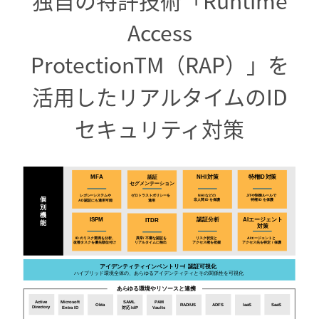
独自の特許技術「Runtime
Access
ProtectionTM（RAP）」を
活用した
リアルタイムのID
セキュリティ対策
対策
対策
認証
MFA
NHI
特権
ID
セグメンテーション
JiT
や制御ルールで
NHI
などの
ゼロトラストポリシーを
レガシーシステムや
個
特権
ID
を保護
非人間
ID
を保護
適用
AD
認証にも適用可能
別
機
認証分析
AI
エージェント
ISPM
ITDR
能
対策
リスク状況と
ID
のリスク要因を分析、
AI
エージェントと
異常
不審な認証を
/
アクセス権を把握
改善タスクを優先順位付け
アクセス先を特定
/
保護
リアルタイムに検出
認証可視化
アイデンティティインベントリー
/
ハイブリッド環境全体の、あらゆるアイデンティティとその関係性を可視化
あらゆる環境やリソースと連携
Active
Microsoft
SAML
PAM
ADFS
SaaS
Okta
RADIUS
IaaS
Directory
Entra ID
対応
IdP
Vaults