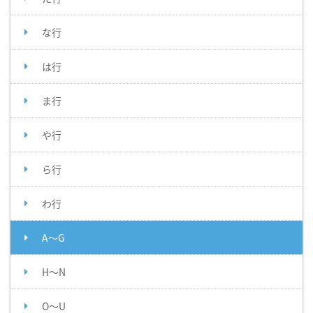
な行
は行
ま行
や行
ら行
わ行
A～G
H～N
O～U