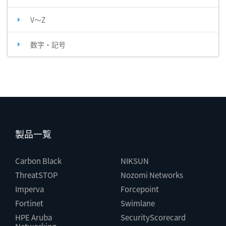
V～Z
数字・記号
製品一覧
Carbon Black
NIKSUN
ThreatSTOP
Nozomi Networks
Imperva
Forcepoint
Fortinet
Swimlane
HPE Aruba
SecurityScorecard