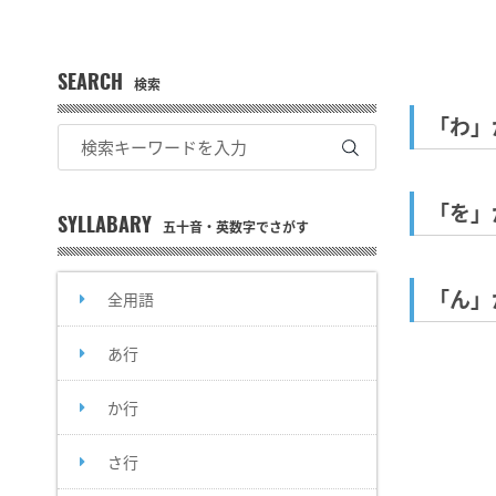
SEARCH
検索
「わ」
「を」
SYLLABARY
五十音・英数字でさがす
「ん」
全用語
あ行
か行
さ行