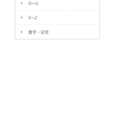
O～U
V～Z
数字・記号