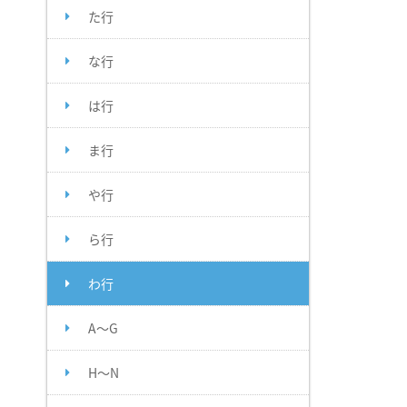
た行
な行
は行
ま行
や行
ら行
わ行
A～G
H～N