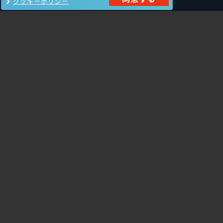
クッキーポリシー
製品一覧
Carbon Black
NIKSUN
ThreatSTOP
Nozomi Networks
Imperva
Forcepoint
Fortinet
Swimlane
HPE Aruba
SecurityScorecard
Networking
Mandiant
Array Networks
Gigamon
Cisco Systems
Orca Security
Trellix（旧FireEye）
AeyeScan
Cato Networks
Cloudbase
Silverfort
サービス一覧