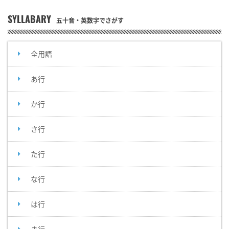
SYLLABARY
五十音・英数字でさがす
全用語
あ行
か行
さ行
た行
な行
は行