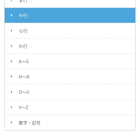
ま行
や行
ら行
わ行
A～G
H～N
O～U
V～Z
数字・記号