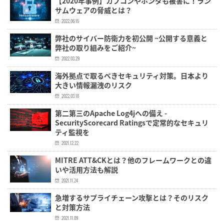
【2020年事例】カプコンやホンダも被害に！ラン
サムウェアの脅威とは？
2022.06.15
弊社のサイバー防衛力を初公開 ~公開する意義と
弊社の取り組みをご紹介~
2022.03.29
海外拠点で取るべきセキュリティ対策。日本より
大きい情報漏洩のリスク
2022.03.18
第二第三のApache Log4jへの備え -
SecurityScorecard Ratingsで定常的なセキュリ
ティ監視を
2021.12.22
MITRE ATT&CKとは？他のフレームワークとの違
いや活用方法も解説
2021.11.24
急増するサプライチェーン攻撃とは？そのリスク
と対策方法
2021.11.09