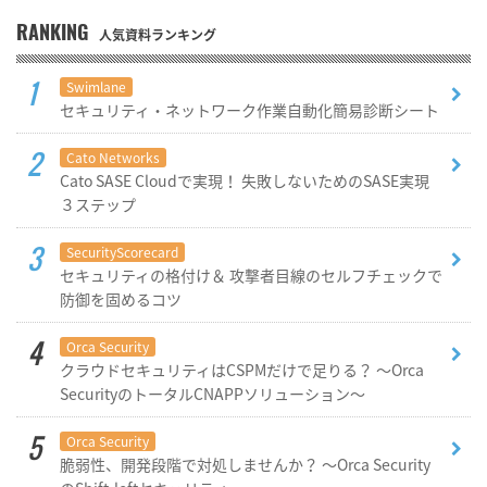
RANKING
人気資料ランキング
Swimlane
セキュリティ・ネットワーク作業自動化簡易診断シート
Cato Networks
Cato SASE Cloudで実現！ 失敗しないためのSASE実現
３ステップ
SecurityScorecard
セキュリティの格付け＆ 攻撃者目線のセルフチェックで
防御を固めるコツ
Orca Security
クラウドセキュリティはCSPMだけで足りる？ ～Orca
SecurityのトータルCNAPPソリューション～
Orca Security
脆弱性、開発段階で対処しませんか？ ～Orca Security