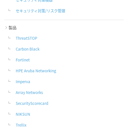
セキュリティ対策/リスク管理
製品
ThreatSTOP
Carbon Black
Fortinet
HPE Aruba Networking
Imperva
Array Networks
SecurityScorecard
NIKSUN
Trellix