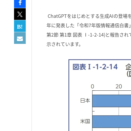
ChatGPTをはじめとする生成
AI
の登場
年に発表した「令和
7
年版情報通信白書
第
2
節 第
1
章 図表
Ⅰ-1-2-14)
と報告され
示されています。