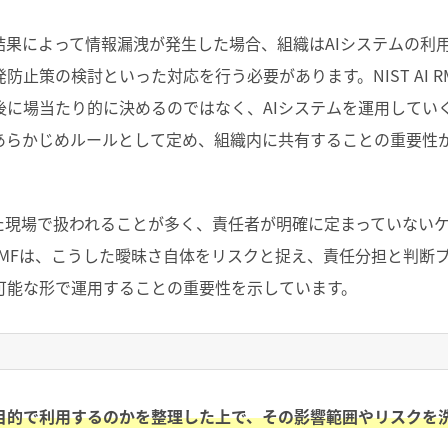
結果によって情報漏洩が発生した場合、組織は
AI
システムの利
発防止策の検討といった対応を行う必要があります。
NIST AI 
後に場当たり的に決めるのではなく、
AI
システムを運用してい
あらかじめルールとして定め、組織内に共有することの重要性
た現場で扱われることが多く、責任者が明確に定まっていない
RMF
は、こうした曖昧さ自体をリスクと捉え、責任分担と判断
可能な形で運用することの重要性を示しています。
な目的で利用するのかを整理した上で、その影響範囲やリスクを