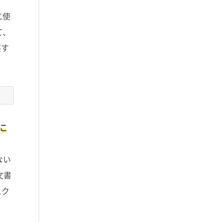
に使
て、
述す
こ
ない
文書
スク