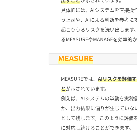
出すこと
が示されています。
具体的には、
AI
システムを直接操
う上司や、
AI
による判断を参考に
起こりうるリスクを洗い出します
る
MEASURE
や
MANAGE
を効率的
MEASURE
MEASURE
では、
AIリスクを評価
と
が示されています。
例えば、
AI
システムの挙動を実稼
か、出力結果に偏りが生じていな
として残します。このように評価
に対応し続けることができます。