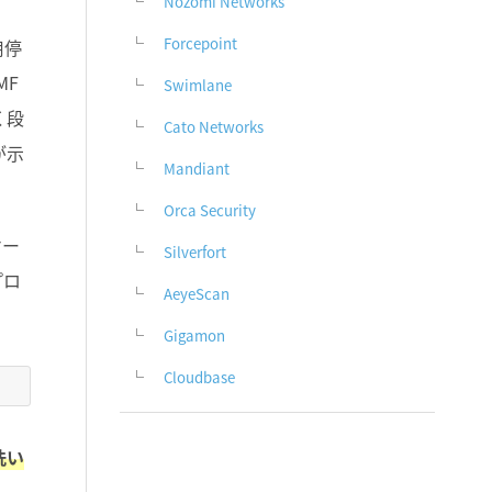
Nozomi Networks
Forcepoint
用停
RMF
Swimlane
く段
Cato Networks
が示
Mandiant
Orca Security
ケー
Silverfort
プロ
AeyeScan
Gigamon
Cloudbase
洗い