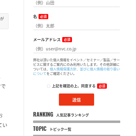
名
必須
訂が
メールアドレス
必須
弊社は頂いた個人情報をイベント／セミナー／製品／サー
ビスに関するご案内にのみ利用いたします。その他詳細に
ついては、
個人情報保護方針、並びに個人情報の取り扱い
について
をご確認ください。
l
ク
で
上記を確認の上、同意する
必須
お
RANKING
人気記事ランキング
てい
TOPIC
トピック一覧