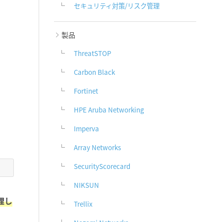
セキュリティ対策/リスク管理
製品
ThreatSTOP
Carbon Black
Fortinet
HPE Aruba Networking
Imperva
Array Networks
SecurityScorecard
NIKSUN
理し
Trellix