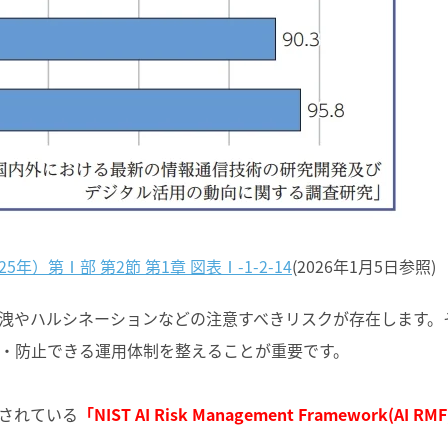
年）第Ⅰ部 第2節 第1章 図表Ⅰ-1-2-14
(2026
年
1
月
5
日参照
)
漏洩やハルシネーションなどの注意すべきリスクが存在します。
・防止できる運用体制を整えることが重要です。
照されている
「NIST AI Risk Management Framework(AI RM