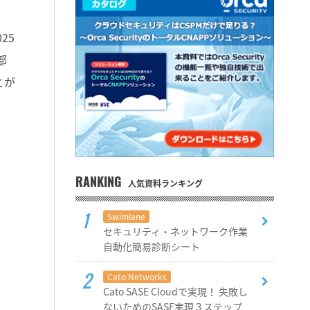
025
部
とが
RANKING
人気資料ランキング
Swimlane
セキュリティ・ネットワーク作業
自動化簡易診断シート
Cato Networks
Cato SASE Cloudで実現！ 失敗し
ないためのSASE実現３ステップ