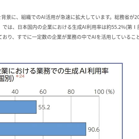
を背景に、組織での
AI
活用が急速に拡大しています。総務省が
2
」では、
日本国内の企業における生成AI利用率は約55.2%
(第Ⅰ
ており、すでに一定数の企業が業務の中で
AI
を活用しているこ