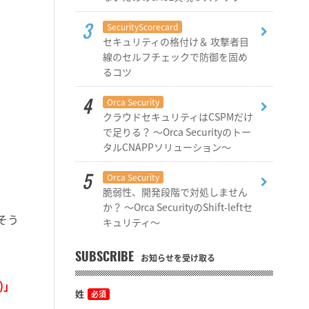
SecurityScorecard
セキュリティの格付け＆ 攻撃者目
線のセルフチェックで防御を固め
るコツ
Orca Security
クラウドセキュリティはCSPMだけ
で足りる？ ～Orca Securityのトー
タルCNAPPソリューション～
Orca Security
脆弱性、開発段階で対処しません
か？ ～Orca SecurityのShift-leftセ
そう
キュリティ～
SUBSCRIBE
お知らせを受け取る
F)」
姓
必須