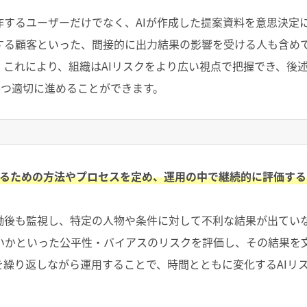
作するユーザーだけでなく、
AI
が作成した提案資料を意思決定
する顧客といった、間接的に出力結果の影響を受ける人も含め
。これにより、組織は
AI
リスクをより広い視点で把握でき、後
かつ適切に進めることができます。
するための方法やプロセスを定め、運用の中で継続的に評価する
働後も監視し、特定の人物や条件に対して不利な結果が出てい
いかといった公平性・バイアスのリスクを評価し、その結果を
を繰り返しながら運用することで、時間とともに変化する
AI
リ