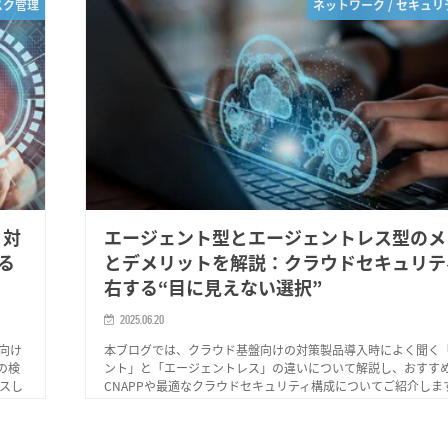
スク管理
ネットワーク / セキュ
ィ対
エージェント型とエージェントレス型のメ
る
とデメリットを解説：クラウドセキュリテ
右する“目に見えない選択”
2025.06.20
向け
本ブログでは、クラウド基盤向けの対策製品導入時によく聞く
の検
ント」と「エージェントレス」の違いについて解説し、おすす
スし
CNAPPや最適なクラウドセキュリティ構成についてご紹介しま