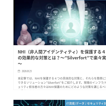
NHI（非人間アイデンティティ）を保護する
の効果的な対策とは？～”Silverfort”で楽々
～
2026.01.23
本記事では、NHIを保護する４つの具体的な対策と、それらを簡単に
できるソリューション”Silverfort”をご紹介します。現場のインフラ/
ュリティ担当者の方々はNHI保護のためにどのような対策を講じるべ
に役立ちます。
IT資産/データ / セキュリティ