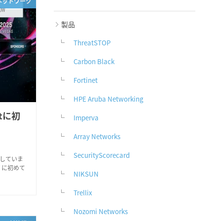
ネットワーク
製品
ThreatSTOP
Carbon Black
Fortinet
HPE Aruba Networking
atに初
Imperva
Array Networks
SecurityScorecard
加していま
t」に初めて
NIKSUN
Trellix
Nozomi Networks