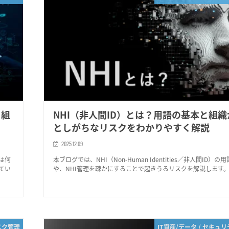
？組
NHI（非人間ID）とは？用語の基本と組
としがちなリスクをわかりやすく解説
2025.12.09
とは何
本ブログでは、NHI（Non-Human Identities／非人間ID）の
てい
や、NHI管理を疎かにすることで起きうるリスクを解説します
スク管理
IT資産/データ / セキュ