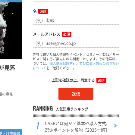
名
必須
メールアドレス
必須
弊社は頂いた個人情報をイベント／セミナー／製品／サー
ビスに関するご案内にのみ利用いたします。その他詳細に
ついては、
個人情報保護方針、並びに個人情報の取り扱い
織が見落
について
をご確認ください。
上記を確認の上、同意する
必須
用語の意味
。
RANKING
人気記事ランキング
CASBとは何か？基本や導入方式、
選定ポイントを解説【2026年版】
リティ対策機器