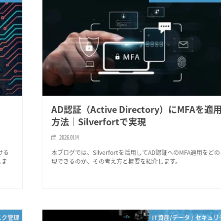
ィ
AD認証（Active Directory）にMFAを
方法｜Silverfortで実現
2026.01.14
ける
本ブログでは、Silverfortを活用してAD認証へのMFA適用をど
しま
現できるのか、その考え方と概要を紹介します。
スク管理
IT資産/データ / セキュ