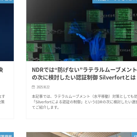
決
NDRでは“防げない”ラテラルムーブメント
の次に検討したい認証制御 Silverfortとは
2025.10.22
立す
本記事では、ラテラルムーブメント（水平移動）対策としても
決策
「Silverfortによる認証の制御」というEDRの次に検討したい
てご紹介します。
対策機器
I