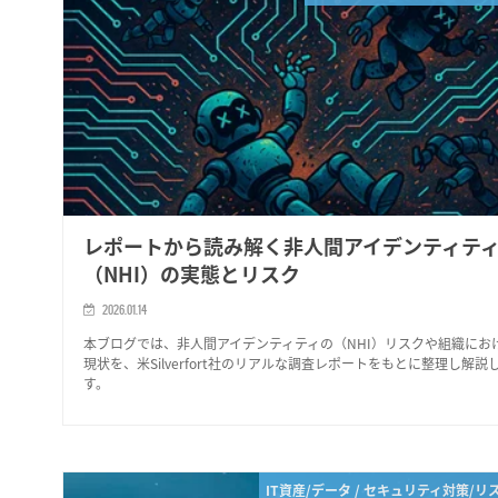
レポートから読み解く非人間アイデンティテ
（NHI）の実態とリスク
2026.01.14
本ブログでは、非人間アイデンティティの（NHI）リスクや組織にお
現状を、米Silverfort社のリアルな調査レポートをもとに整理し解説
す。
IT資産/データ / セキュリティ対策/リ