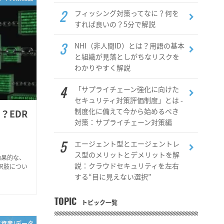
フィッシング対策ってなに？何を
すれば良いの？5分で解説
NHI（非人間ID）とは？用語の基本
と組織が見落としがちなリスクを
わかりやすく解説
「サプライチェーン強化に向けた
セキュリティ対策評価制度」とは -
制度化に備えて今から始めるべき
？EDR
対策：サプライチェーン対策編
エージェント型とエージェントレ
ス型のメリットとデメリットを解
効果的な、
説：クラウドセキュリティを左右
選択肢につい
する“目に見えない選択”
TOPIC
トピック一覧
T資産/データ