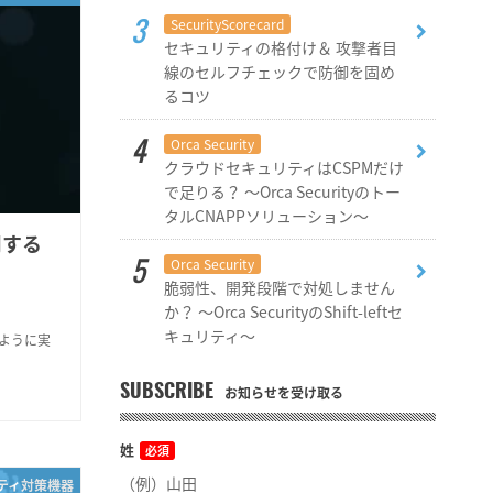
SecurityScorecard
セキュリティの格付け＆ 攻撃者目
線のセルフチェックで防御を固め
るコツ
Orca Security
クラウドセキュリティはCSPMだけ
で足りる？ ～Orca Securityのトー
タルCNAPPソリューション～
適用する
Orca Security
脆弱性、開発段階で対処しません
か？ ～Orca SecurityのShift-leftセ
キュリティ～
のように実
SUBSCRIBE
お知らせを受け取る
姓
必須
リティ対策機器