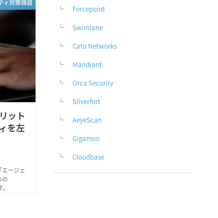
リティ対策機器
Forcepoint
Swimlane
Cato Networks
Mandiant
Orca Security
Silverfort
リット
AeyeScan
ィを左
Gigamon
Cloudbase
「エージェ
めの
す。