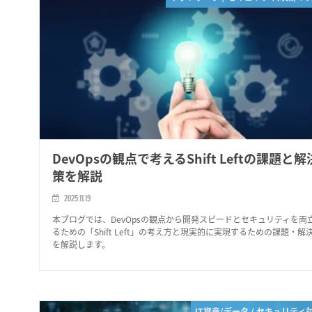
DevOpsの観点で考えるShift Leftの課題と解
策を解説
2025.11.19
本ブログでは、DevOpsの観点から開発スピードとセキュリティを両
るための「Shift Left」の考え方と現実的に実現するための課題・解
を解説します。
IT資産/データ / セキュリティ