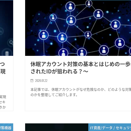
４つ
休眠アカウント対策の基本とはじめの一歩
実現
されたIDが狙われる？～
2026.01.22
本記事では、休眠アカウントがなぜ危険なのか、どのような対
のかを整理してご紹介します。
実現
セキ
きか
対策機器
IT資産/データ / セキュ