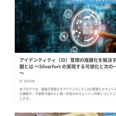
アイデンティティ（ID）管理の複雑化を解決
鍵とは ～Silverfort の実現する可視化と次の
～
2025.10.06
本ブログでは、組織が直面するアイデンティティ(ID)管理とセキュリ
の課題や、今後取り組みたい第一歩目のセキュリティ対策についてご
します。