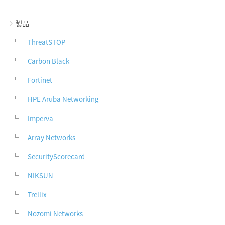
製品
ThreatSTOP
Carbon Black
Fortinet
HPE Aruba Networking
Imperva
Array Networks
SecurityScorecard
NIKSUN
Trellix
Nozomi Networks