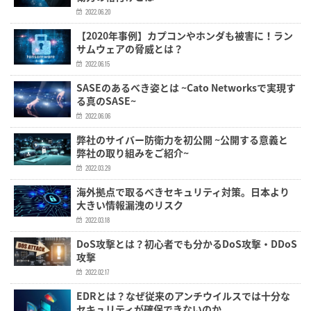
2022.06.20
【2020年事例】カプコンやホンダも被害に！ラン
サムウェアの脅威とは？
2022.06.15
SASEのあるべき姿とは ~Cato Networksで実現す
る真のSASE~
2022.06.06
弊社のサイバー防衛力を初公開 ~公開する意義と
弊社の取り組みをご紹介~
2022.03.29
海外拠点で取るべきセキュリティ対策。日本より
大きい情報漏洩のリスク
2022.03.18
DoS攻撃とは？初心者でも分かるDoS攻撃・DDoS
攻撃
2022.02.17
EDRとは？なぜ従来のアンチウイルスでは十分な
セキュリティが確保できないのか