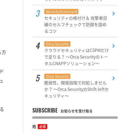
SecurityScorecard
セキュリティの格付け＆ 攻撃者目
線のセルフチェックで防御を固め
るコツ
Orca Security
クラウドセキュリティはCSPMだけ
る方
で足りる？ ～Orca Securityのトー
タルCNAPPソリューション～
ド
Orca Security
ュ
脆弱性、開発段階で対処しません
か？ ～Orca SecurityのShift-leftセ
キュリティ～
する
SUBSCRIBE
お知らせを受け取る
姓
必須