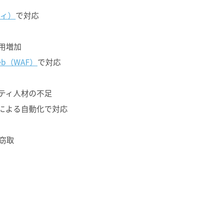
ティ）
で対応
用増加
Web（WAF）
で対応
ティ人材の不足
連携による自動化で対応
窃取