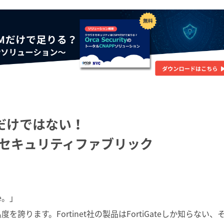
ateだけではない！
etセキュリティファブリック
te。」
を誇ります。Fortinet社の製品はFortiGateしか知らない、