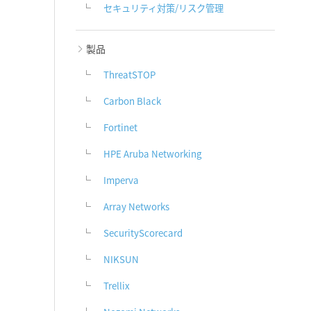
セキュリティ対策/リスク管理
製品
ThreatSTOP
Carbon Black
Fortinet
HPE Aruba Networking
Imperva
Array Networks
SecurityScorecard
NIKSUN
Trellix