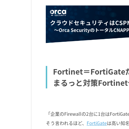
Fortinet＝FortiG
まるっと対策Fortin
「企業のFirewallの2台に1台はFortiGa
そう言われるほど、
FortiGate
は高い知名度