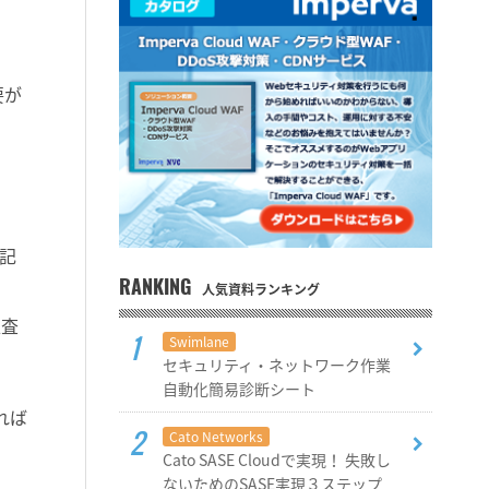
要が
記
RANKING
人気資料ランキング
監査
Swimlane
セキュリティ・ネットワーク作業
自動化簡易診断シート
れば
Cato Networks
Cato SASE Cloudで実現！ 失敗し
ないためのSASE実現３ステップ