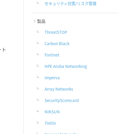
セキュリティ対策/リスク管理
製品
ThreatSTOP
Carbon Black
ート
Fortinet
HPE Aruba Networking
Imperva
Array Networks
SecurityScorecard
NIKSUN
Trellix