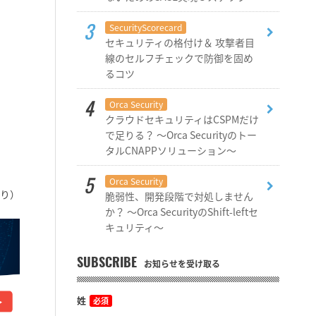
SecurityScorecard
セキュリティの格付け＆ 攻撃者目
線のセルフチェックで防御を固め
るコツ
Orca Security
クラウドセキュリティはCSPMだけ
で足りる？ ～Orca Securityのトー
タルCNAPPソリューション～
Orca Security
より）
脆弱性、開発段階で対処しません
か？ ～Orca SecurityのShift-leftセ
キュリティ～
SUBSCRIBE
お知らせを受け取る
姓
必須