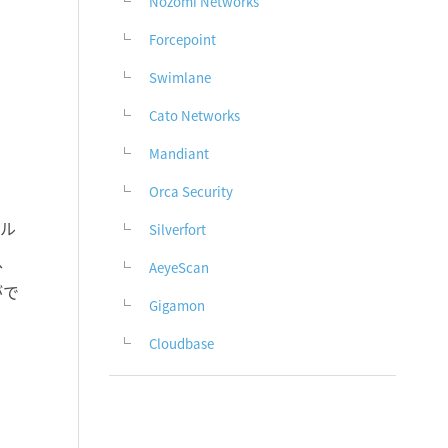
Nozomi Networks
Forcepoint
Swimlane
Cato Networks
Mandiant
Orca Security
のル
Silverfort
、
AeyeScan
がで
Gigamon
Cloudbase