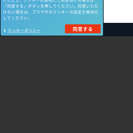
「同意する」ボタンを押してください。同意いただ
けない場合は、ブラウザのクッキーの設定を無効化
してください。
同意する
クッキーポリシー
製品一覧
Carbon Black
NIKSUN
ThreatSTOP
Nozomi Networks
Imperva
Forcepoint
Fortinet
Swimlane
HPE Aruba
SecurityScorecard
Networking
Mandiant
Array Networks
Gigamon
Cisco Systems
Orca Security
Trellix（旧FireEye）
AeyeScan
Cato Networks