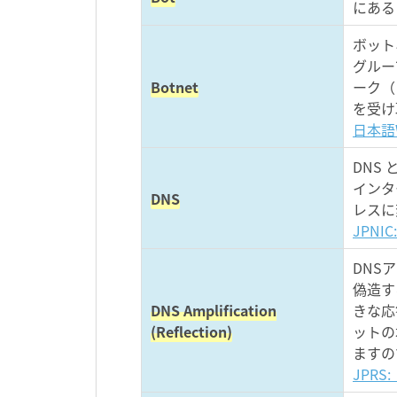
にある
ボット
グルー
Botnet
ーク（
を受け
日本語W
DNS 
インタ
DNS
レスに
JPN
DNS
偽造す
DNS Amplification
きな応
(Reflection)
ットの
ますの
JPR