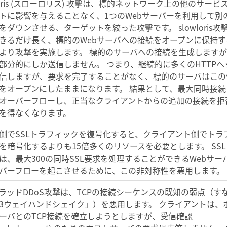
wloris (スローロリス) 攻撃は、標的ネットワーク上の他のサービ
トに影響を与えることなく、1つのWebサーバーを利用して別
をダウンさせる、ターゲットを絞った攻撃です。 slowloris攻
きるだけ長く、標的のWebサーバへの接続をオープンに保持す
より攻撃を実施します。 標的のサーバへの接続を生成します
部分的にしか送信しません。 つまり、継続的に多くのHTTPヘ
信しますが、要求を完了することがなく、標的のサーバはこの
をオープンにしたままになります。 結果として、最大同時接続
オーバーフローし、正当なクライアントからの追加の接続を拒
を得なくなります。
側でSSLトラフィックを復号化すると、クライアント側でトラ
を暗号化するよりも15倍多くのリソースを必要とします。 SSL
は、最大300の同時SSL要求を処理することができるWebサー
バーフローを起こさせるために、この非対称性を悪用します。
フラッドDDoS攻撃は、TCPの接続シーケンスの既知の弱点（す
3ウェイハンドシェイク」）を悪用します。 クライアントは、
ーバとのTCP接続を確立しようとしますが、受信確認