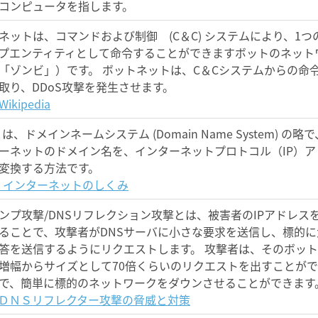
コンピュータを指します。
ネットは、コマンドおよび制御 (C＆C) システムにより、1つ
プエンティティとして命令することができますボットのネット
「ゾンビ」）です。 ボットネットは、C＆Cシステムからの命
取り、DDoS攻撃を発生させます。
ikipedia
とは、ドメインネームシステム (Domain Name System) の略で
ーネットのドメイン名を、インターネットプロトコル（IP）ア
変換する方法です。
IC: インターネットのしくみ
アンプ攻撃/DNSリフレクション攻撃とは、被害者のIPアドレス
ることで、攻撃者がDNSサーバに小さな要求を送信し、標的に
答を送信するようにリクエストします。 攻撃者は、そのボッ
増幅からサイズとして70倍くらいのリクエストを出すことが
で、簡単に標的のネットワークをダウンさせることができます
S: ＤＮＳリフレクター攻撃の脅威と対策