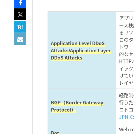
アプリ
ース検
るリソ
このタ
Application Level DDoS
トワー
Attacks/Application Layer
的なセ
DDoS Attacks
HTT
ィック
けてい
レイヤ
経路制
BGP（Border Gateway
行うた
Protocol）
ロトコ
JPNI
Web
Bot