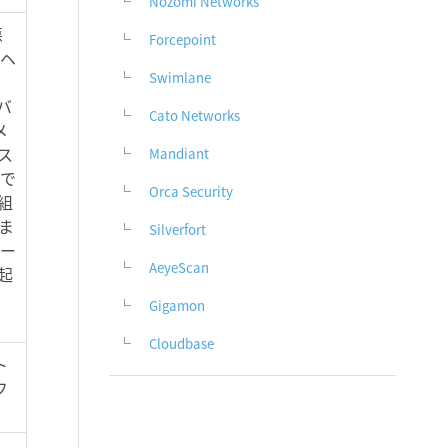
Nozomi Networks
悪
Forcepoint
、ヘ
Swimlane
バ
Cato Networks
メ
ス
Mandiant
撃で
Orca Security
組
ま
Silverfort
オー
AeyeScan
起
Gigamon
Cloudbase
ト
フ