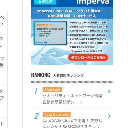
タベ
い
ッ
般
ラフ
受
RANKING
人気資料ランキング
Swimlane
を
セキュリティ・ネットワーク作業
プ
自動化簡易診断シート
Cato Networks
Cato SASE Cloudで実現！ 失敗し
下
ないためのSASE実現３ステップ