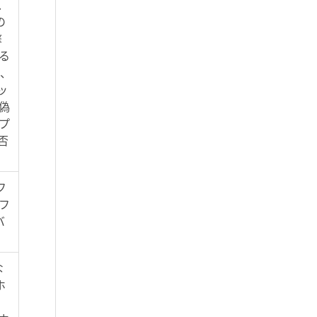
ス
の
撃
る
が、
ッ
偽
プ
否
フ
フ
バ
な
ホ