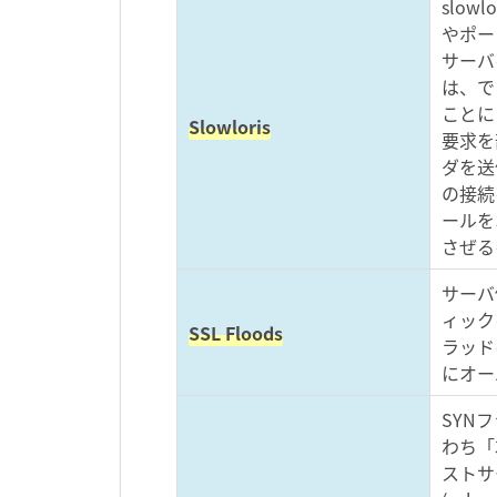
slo
やポー
サーバ
は、で
ことに
Slowloris
要求を
ダを送
の接続
ールを
さぜる
サーバ
ィック
SSL Floods
ラッド
にオー
SYN
わち「
ストサ