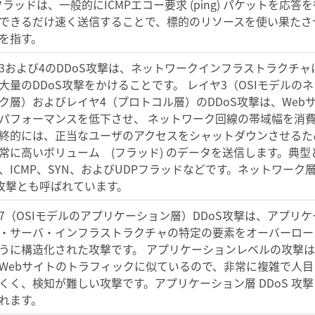
Pフラッドは、一般的にICMPエコー要求 (ping) パケットを応答
できるだけ速く送信することで、標的のリソースを使い果たさ
を指す。
3および4のDDoS攻撃は、ネットワークインフラストラクチャ
大量のDDoS攻撃をかけることです。 レイヤ3（OSIモデルのネ
ク層）およびレイヤ4（プロトコル層）のDDoS攻撃は、Web
パフォーマンスを低下させ、 ネットワーク回線の帯域幅を消
終的には、正当なユーザのアクセスをシャットダウンさせるた
常に高いボリューム (フラッド) のデータを送信します。典型
、ICMP、SYN、およびUDPフラッドなどです。ネットワーク
S攻撃とも呼ばれています。
7（OSIモデルのアプリケーション層）DDoS攻撃は、アプリケ
・サーバ・インフラストラクチャの特定の要素をオーバーロー
うに構造化された攻撃です。 アプリケーションレベルの攻撃
Webサイトのトラフィックに似ているので、非常に複雑で人目
くく、検知が難しい攻撃です。アプリケーション層 DDoS 攻撃
れます。