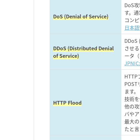
DoS攻
す。通
DoS (Denial of Service)
コンピ
日本語W
DDo
DDoS (Distributed Denial
させる
of Service)
ータ（
JPN
HTT
POS
ます。
技術を
HTTP Flood
他の攻
バやア
最大の
たと言