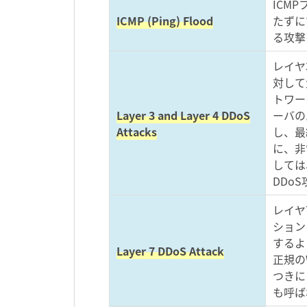
ICM
ICMP (Ping) Flood
たずに
る攻撃
レイヤ
対して
トワー
Layer 3 and Layer 4 DDoS
ーバの
Attacks
し、最
に、非
しては
DDo
レイヤ
ション
するよ
Layer 7 DDoS Attack
正規の
つきに
も呼ば