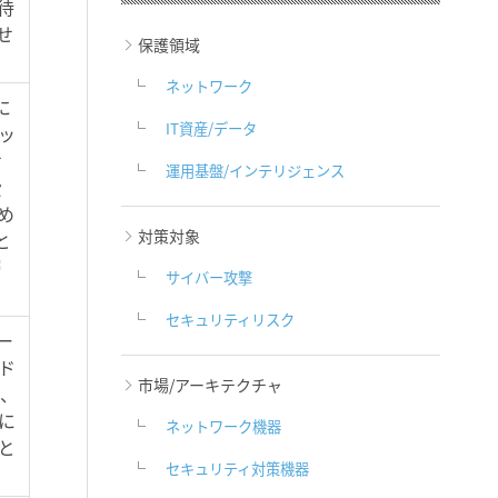
を待
せ
保護領域
ネットワーク
に
IT資産/データ
ッ
サ
運用基盤/インテリジェンス
費
め
対策対象
と
層
サイバー攻撃
セキュリティリスク
ー
ド
市場/アーキテクチャ
は、
に
ネットワーク機器
と
セキュリティ対策機器