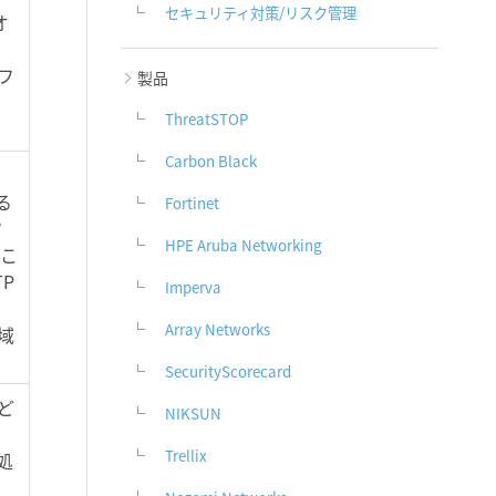
セキュリティ対策/リスク管理
オ
フ
製品
ThreatSTOP
Carbon Black
る
Fortinet
フ
HPE Aruba Networking
どこ
P
Imperva
Array Networks
域
SecurityScorecard
ど
NIKSUN
に
Trellix
処