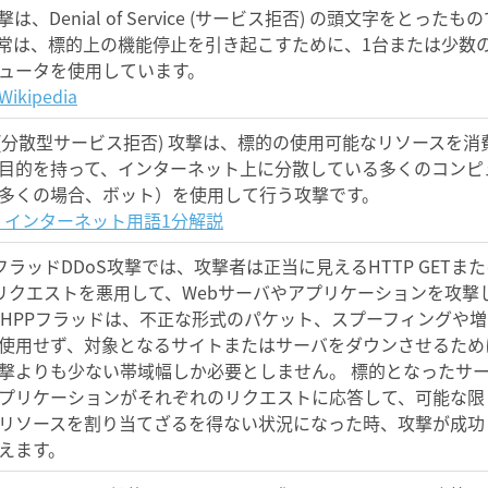
撃は、Denial of Service (サービス拒否) の頭文字をとったも
常は、標的上の機能停止を引き起こすために、1台または少数
ュータを使用しています。
ikipedia
S (分散型サービス拒否) 攻撃は、標的の使用可能なリソースを消
目的を持って、インターネット上に分散している多くのコンピ
多くの場合、ボット）を使用して行う攻撃です。
IC: インターネット用語1分解説
PフラッドDDoS攻撃では、攻撃者は正当に見えるHTTP GETま
Tリクエストを悪用して、Webサーバやアプリケーションを攻撃
 HPPフラッドは、不正な形式のパケット、スプーフィングや増
使用せず、対象となるサイトまたはサーバをダウンさせるため
撃よりも少ない帯域幅しか必要としません。 標的となったサ
プリケーションがそれぞれのリクエストに応答して、可能な限
リソースを割り当てざるを得ない状況になった時、攻撃が成功
えます。