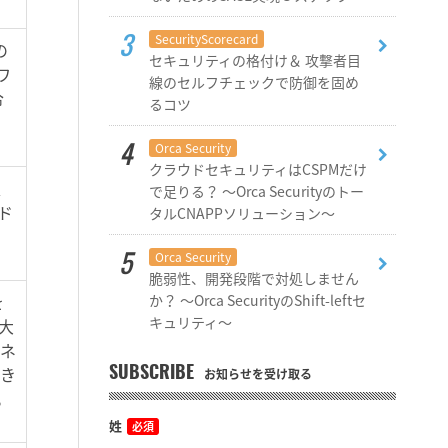
SecurityScorecard
の
セキュリティの格付け＆ 攻撃者目
ワ
線のセルフチェックで防御を固め
令
るコツ
Orca Security
クラウドセキュリティはCSPMだけ
、
で足りる？ ～Orca Securityのトー
ド
タルCNAPPソリューション～
Orca Security
脆弱性、開発段階で対処しません
か？ ～Orca SecurityのShift-leftセ
を
キュリティ～
大
トネ
でき
SUBSCRIBE
お知らせを受け取る
。
姓
必須