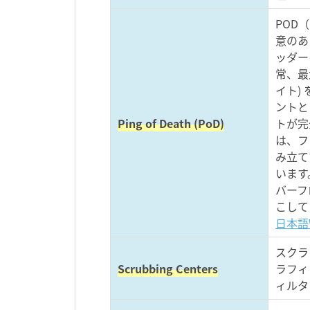
POD
意のあ
ッダー
常、最
イト)
ントと
Ping of Death (PoD)
トが完
は、フ
み立て
います
バーフ
こして
日本語W
スクラ
Scrubbing Centers
ラフィ
ィルタ