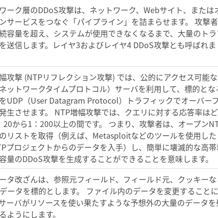
ワーク層のDDoS攻撃は、ネットワーク、Webサイト、または
ンサービスをつなぐ「パイプライン」を詰まらせます。 攻撃者
続容量を超え、システムが使用できなくなるまで、大量のトラ
を送信します。レイヤ3およびレイヤ4 DDoS攻撃とも呼ばれま
増幅攻撃 (NTPリフレクション攻撃) では、公的にアクセス可能な
（ネットワークタイムプロトコル）サーバを利用して、標的とな
UDP（User Datagram Protocol）トラフィックでオーバー
発生させます。 NTP増幅攻撃では、クエリに対する応答率は
：20から1：200以上の間です。 つまり、攻撃者は、オープンNT
のリストを取得（例えば、Metasploitなどのツールを使用した
TPプロジェクトからのデータを入手）し、簡単に壊滅的な高帯
容量のDDoS攻撃を生成することができることを意味します。
ータ改ざんは、参照元フィールド、フィールド元、クッキーな
bデータを標的とします。 ファイル内のデータを変更すること
サーバがリソースを使い果たすような予想外の大量のデータを
るようにします。