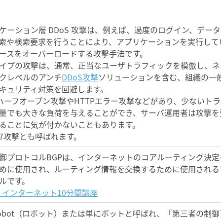
ケーション層 DDoS 攻撃は、例えば、過度のログイン、デー
索や検索要求を行うことにより、アプリケーションを実行して
ースをオーバーロードする攻撃手法です。
イプの攻撃は、通常、正当なユーザトラフィックを模倣し、ネ
クレベルのアンチ
DDoS攻撃
ソリューションを含む、組織の一
キュリティ対策を回避します。
Pハーフオープン攻撃やHTTPエラー攻撃などがあり、少ないト
量でも大きな負荷を与えることができ、サーバ運用者は攻撃を
ることに気が付かないこともあります。
7攻撃とも呼ばれます。
御プロトコルBGPは、インターネットのコアルーティング決定
めに使用され、ルーティング情報を交換するために使用される
ルです。
C: インターネット10分間講座
 robot（ロボット）または単にボットと呼ばれ、「第三者の制御