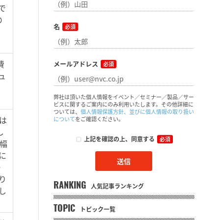
ので
の
名
必須
費
メールアドレス
必須
ュ
弊社は頂いた個人情報をイベント／セミナー／製品／サー
ビスに関するご案内にのみ利用いたします。その他詳細に
ついては、
個人情報保護方針、並びに個人情報の取り扱い
たは
について
をご確認ください。
し
上記を確認の上、同意する
必須
幅
に
ー
り
RANKING
人気記事ランキング
し
TOPIC
トピック一覧