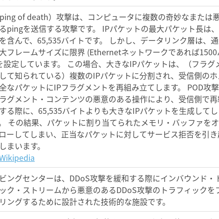
（ping of death）攻撃は、コンピュータに複数の奇妙なまたは
るpingを送信する攻撃です。 IPパケットの最大パケット長は
を含んで、65,535バイトです。 しかし、データリンク層は、通
大フレームサイズに限界 (Ethernetネットワークであれば1500
 を設定しています。 この場合、大きなIPパケットは、（フラグ
して知られている）複数のIPパケットに分割され、受信側のホ
全なパケットにIPフラグメントを再組み立てします。 POD攻
ラグメント・コンテンツの悪意のある操作により、受信側で再
する際に、65,535バイトよりも大きなIPパケットを生成してし
。 その結果、パケットに割り当てられたメモリ・バッファを
ローしてしまい、正当なパケットに対してサービス拒否を引き
しまいます。
ikipedia
ビングセンターは、DDoS攻撃を緩和する際にインバウンド・
ック・ストリームから悪意のあるDDoS攻撃のトラフィックを
リングするために設計された技術的な施設です。