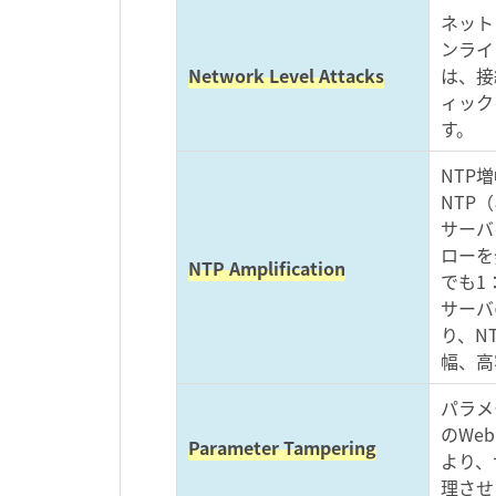
ネット
ンライ
Network Level Attacks
は、接
ィック
す。
NTP
NTP
サーバを
ローを
NTP Amplification
でも1
サーバ
り、N
幅、高
パラメ
のWe
Parameter Tampering
より、
理させ