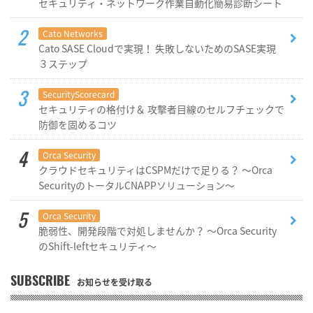
セキュリティ・ネットワーク作業自動化簡易診断シート
Cato Networks
Cato SASE Cloudで実現！ 失敗しないためのSASE実現
３ステップ
SecurityScorecard
セキュリティの格付け＆ 攻撃者目線のセルフチェックで
防御を固めるコツ
Orca Security
クラウドセキュリティはCSPMだけで足りる？ ～Orca
SecurityのトータルCNAPPソリューション～
Orca Security
脆弱性、開発段階で対処しませんか？ ～Orca Security
のShift-leftセキュリティ～
SUBSCRIBE
お知らせを受け取る