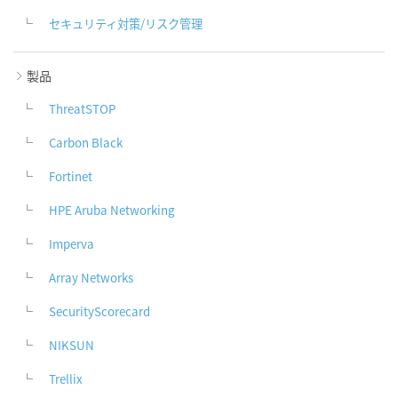
セキュリティ対策/リスク管理
製品
ThreatSTOP
Carbon Black
Fortinet
HPE Aruba Networking
Imperva
Array Networks
SecurityScorecard
NIKSUN
Trellix