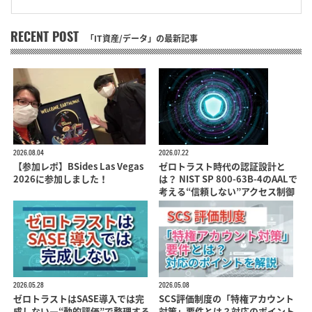
RECENT POST
「IT資産/データ」の最新記事
2026.08.04
2026.07.22
【参加レポ】BSides Las Vegas
ゼロトラスト時代の認証設計と
2026に参加しました！
は？ NIST SP 800-63B-4のAALで
考える“信頼しない”アクセス制御
2026.05.28
2026.05.08
ゼロトラストはSASE導入では完
SCS評価制度の「特権アカウント
成しない―“動的評価”で整理する
対策」要件とは？対応のポイント