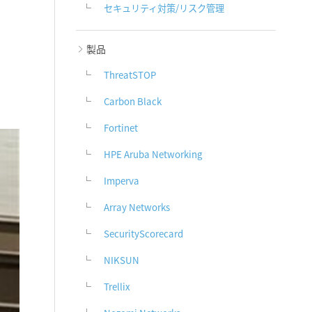
セキュリティ対策/リスク管理
製品
ThreatSTOP
Carbon Black
Fortinet
HPE Aruba Networking
Imperva
Array Networks
SecurityScorecard
NIKSUN
Trellix