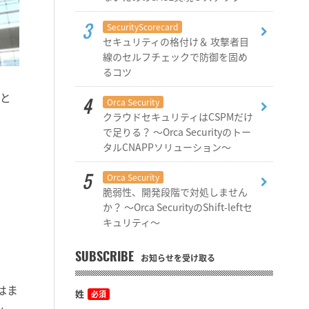
SecurityScorecard
セキュリティの格付け＆ 攻撃者目
線のセルフチェックで防御を固め
るコツ
まと
Orca Security
クラウドセキュリティはCSPMだけ
で足りる？ ～Orca Securityのトー
タルCNAPPソリューション～
Orca Security
脆弱性、開発段階で対処しません
か？ ～Orca SecurityのShift-leftセ
キュリティ～
SUBSCRIBE
お知らせを受け取る
はま
姓
必須