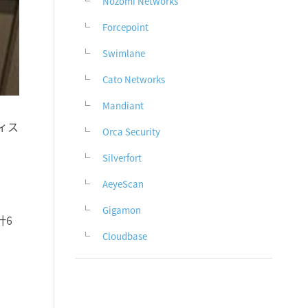
Nozomi Networks
Forcepoint
Swimlane
Cato Networks
Mandiant
ィス
Orca Security
Silverfort
AeyeScan
Gigamon
計6
Cloudbase