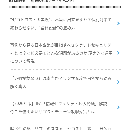
Archive
「過去のセミナー・イベント」
"ゼロトラストの実現"、本当に出来ますか？個別対策で
終わらせない、“全体設計”の進め方
事例から見る日本企業が目指すべきクラウドセキュリテ
ィとは？なぜ必要でどんな課題があるのか 現実的な運用
について解説
「VPNが危ない」は本当か？ランサム攻撃事例から読み
解く真因
【2026年版】IPA「情報セキュリティ10大脅威」解説：
今こそ備えたいサプライチェーン攻撃対策とは
脆弱性診断、見直しのススメ 〜コスト・範囲・目的か