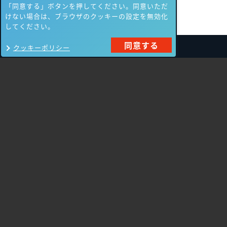
「同意する」ボタンを押してください。同意いただ
けない場合は、ブラウザのクッキーの設定を無効化
してください。
同意する
クッキーポリシー
製品一覧
Carbon Black
NIKSUN
ThreatSTOP
Nozomi Networks
Imperva
Forcepoint
Fortinet
Swimlane
HPE Aruba
SecurityScorecard
Networking
Mandiant
Array Networks
Gigamon
Cisco Systems
Orca Security
Trellix（旧FireEye）
AeyeScan
Cato Networks