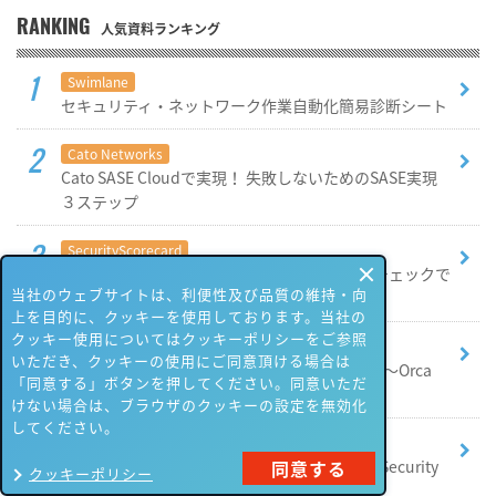
RANKING
人気資料ランキング
Swimlane
セキュリティ・ネットワーク作業自動化簡易診断シート
Cato Networks
Cato SASE Cloudで実現！ 失敗しないためのSASE実現
３ステップ
SecurityScorecard
セキュリティの格付け＆ 攻撃者目線のセルフチェックで
当社のウェブサイトは、利便性及び品質の維持・向
防御を固めるコツ
上を目的に、クッキーを使用しております。当社の
クッキー使用についてはクッキーポリシーをご参照
Orca Security
いただき、クッキーの使用にご同意頂ける場合は
クラウドセキュリティはCSPMだけで足りる？ ～Orca
「同意する」ボタンを押してください。同意いただ
SecurityのトータルCNAPPソリューション～
けない場合は、ブラウザのクッキーの設定を無効化
してください。
Orca Security
同意する
脆弱性、開発段階で対処しませんか？ ～Orca Security
クッキーポリシー
のShift-leftセキュリティ～