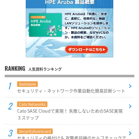
RANKING
人気資料ランキング
Swimlane
セキュリティ・ネットワーク作業自動化簡易診断シート
Cato Networks
Cato SASE Cloudで実現！ 失敗しないためのSASE実現
３ステップ
SecurityScorecard
セキュリティの格付け＆ 攻撃者目線のセルフチェックで