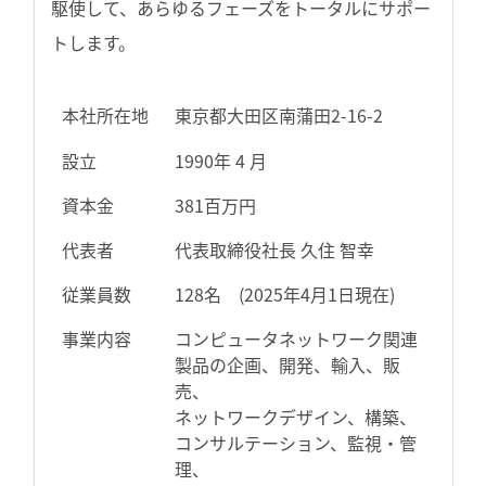
駆使して、あらゆるフェーズをトータルにサポー
トします。
本社所在地
東京都大田区南蒲田2-16-2
設立
1990年 4 月
資本金
381百万円
代表者
代表取締役社長 久住 智幸
従業員数
128名 (2025年4月1日現在)
事業内容
コンピュータネットワーク関連
製品の企画、開発、輸入、販
売、
ネットワークデザイン、構築、
コンサルテーション、監視・管
理、