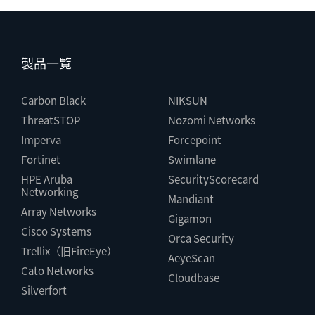
製品一覧
Carbon Black
NIKSUN
ThreatSTOP
Nozomi Networks
Imperva
Forcepoint
Fortinet
Swimlane
HPE Aruba
SecurityScorecard
Networking
Mandiant
Array Networks
Gigamon
Cisco Systems
Orca Security
Trellix（旧FireEye）
AeyeScan
Cato Networks
Cloudbase
Silverfort