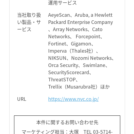
運用サービス
当社取り扱
AeyeScan、Aruba, a Hewlett
い製品・サ
Packard Enterprise Company
ービス
、Array Networks、Cato
Networks、 Forcepoint、
Fortinet、Gigamon、
Imperva（Thales社）、
NIKSUN、Nozomi Networks、
Orca Security、Swimlane、
SecurityScorecard、
ThreatSTOP、
Trellix（Musarubra社）ほか
URL
https://www.nvc.co.jp/
本件に関するお問い合わせ先
マーケティング担当：大塚 TEL 03-5714-