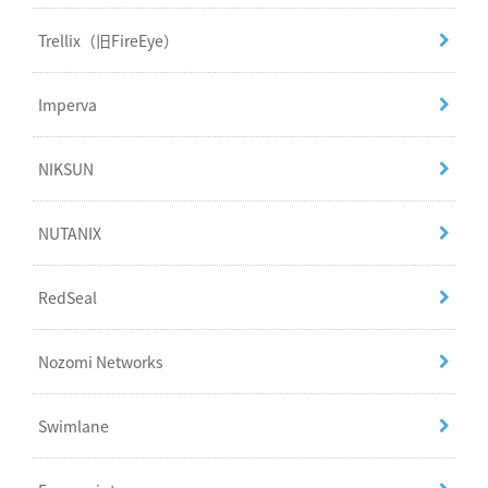
Trellix（旧FireEye）
Imperva
NIKSUN
NUTANIX
RedSeal
Nozomi Networks
Swimlane