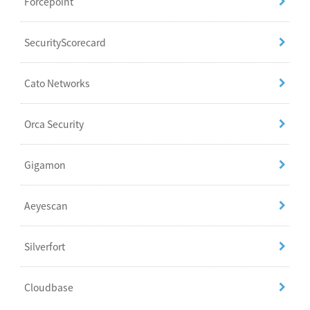
Forcepoint
SecurityScorecard
Cato Networks
Orca Security
Gigamon
Aeyescan
Silverfort
Cloudbase