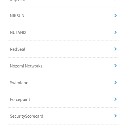
NIKSUN
NUTANIX
RedSeal
Nozomi Networks
Swimlane
Forcepoint
SecurityScorecard