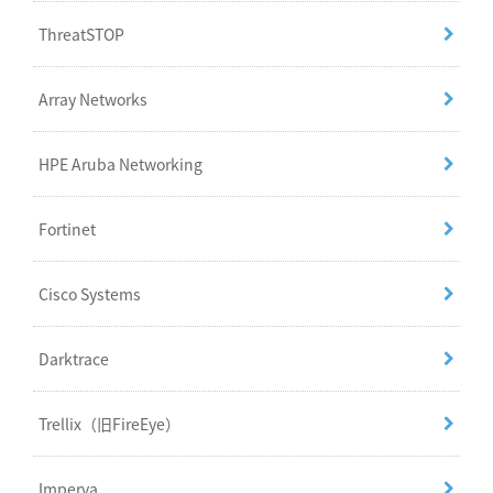
ThreatSTOP
Array Networks
HPE Aruba Networking
Fortinet
Cisco Systems
Darktrace
Trellix（旧FireEye）
Imperva