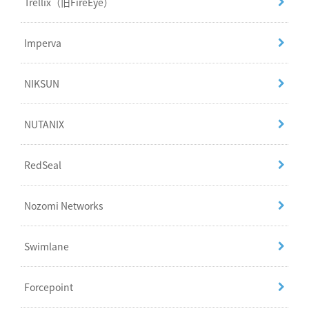
Trellix（旧FireEye）
Imperva
NIKSUN
NUTANIX
RedSeal
Nozomi Networks
Swimlane
Forcepoint