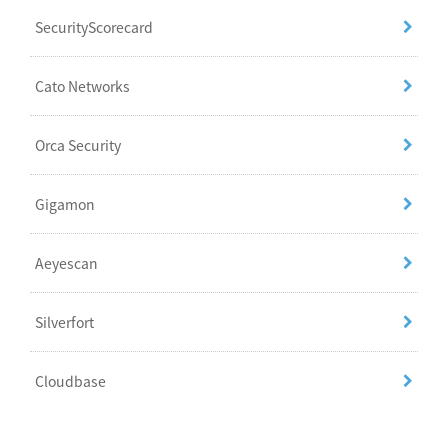
SecurityScorecard
Cato Networks
Orca Security
Gigamon
Aeyescan
Silverfort
Cloudbase