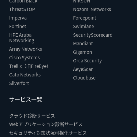
Carbon Black
NIKSUN
ThreatSTOP
Nozomi Networks
Imperva
Forcepoint
Fortinet
Swimlane
HPE Aruba
SecurityScorecard
Networking
Mandiant
Array Networks
Gigamon
Cisco Systems
Orca Security
Trellix（旧FireEye）
AeyeScan
Cato Networks
Cloudbase
Silverfort
サービス一覧
クラウド診断サービス
Webアプリケーション診断サービス
セキュリティ対策状況可視化サービス