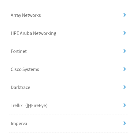
Array Networks
HPE Aruba Networking
Fortinet
Cisco Systems
Darktrace
Trellix（旧FireEye）
Imperva