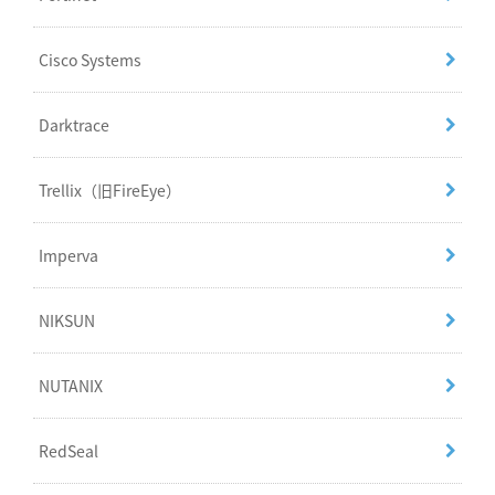
Cisco Systems
Darktrace
Trellix（旧FireEye）
Imperva
NIKSUN
NUTANIX
RedSeal