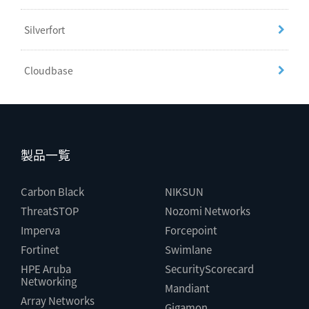
Silverfort
Cloudbase
製品一覧
Carbon Black
NIKSUN
ThreatSTOP
Nozomi Networks
Imperva
Forcepoint
Fortinet
Swimlane
HPE Aruba
SecurityScorecard
Networking
Mandiant
Array Networks
Gigamon