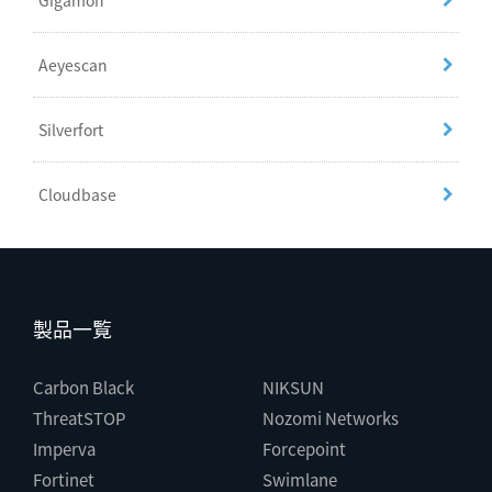
Gigamon
Aeyescan
Silverfort
Cloudbase
製品一覧
Carbon Black
NIKSUN
ThreatSTOP
Nozomi Networks
Imperva
Forcepoint
Fortinet
Swimlane