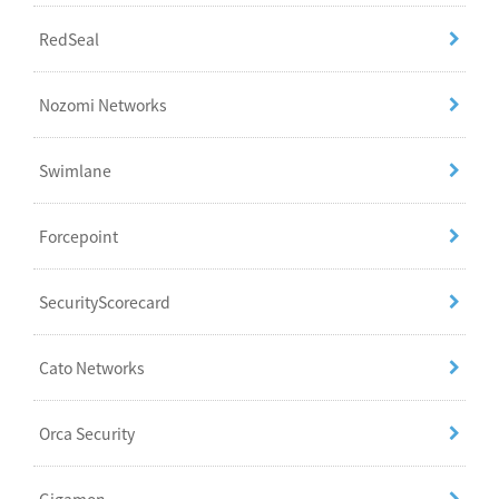
RedSeal
Nozomi Networks
Swimlane
Forcepoint
SecurityScorecard
Cato Networks
Orca Security