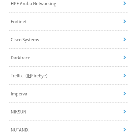
HPE Aruba Networking
Fortinet
Cisco Systems
Darktrace
Trellix（旧FireEye）
Imperva
NIKSUN
NUTANIX