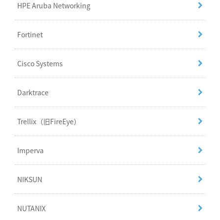
HPE Aruba Networking
Fortinet
Cisco Systems
Darktrace
Trellix（旧FireEye）
Imperva
NIKSUN
NUTANIX