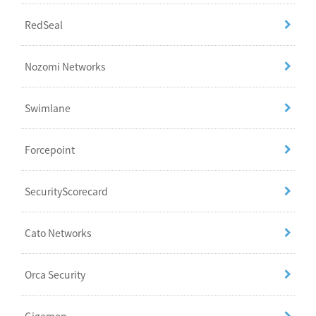
RedSeal
Nozomi Networks
Swimlane
Forcepoint
SecurityScorecard
Cato Networks
Orca Security