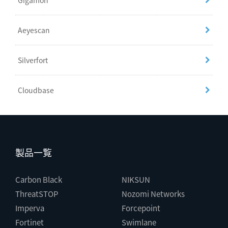
Gigamon
Aeyescan
Silverfort
Cloudbase
製品一覧
Carbon Black
NIKSUN
ThreatSTOP
Nozomi Networks
Imperva
Forcepoint
Fortinet
Swimlane