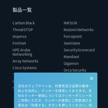
製品一覧
Carbon Black
NIKSUN
ThreatSTOP
Nozomi Networks
Imperva
Forcepoint
Fortinet
Swimlane
HPE Aruba
SecurityScorecard
Networking
Mandiant
Array Networks
Gigamon
Cisco Systems
Orca Security
Trellix（旧FireEye）
AeyeScan
Cato Networks
Cloudbase
当社のウェブサイトは、利便性及び品質の維持・
Silverfort
向上を目的に、クッキーを使用しております。当
社のクッキー使用についてはクッキーポリシーを
ご参照いただき、クッキーの使用にご同意頂ける
場合は「同意する」ボタンを押してください。同