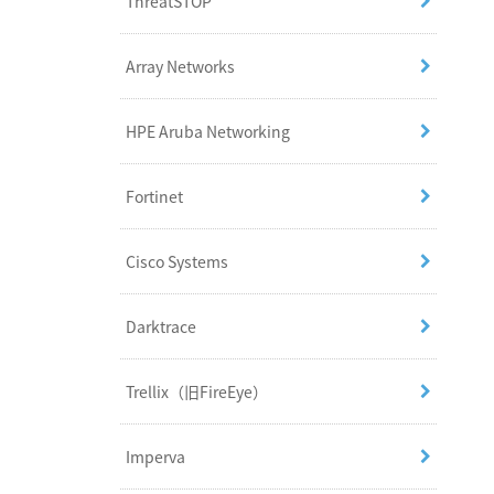
ThreatSTOP
Array Networks
HPE Aruba Networking
Fortinet
Cisco Systems
Darktrace
Trellix（旧FireEye）
Imperva