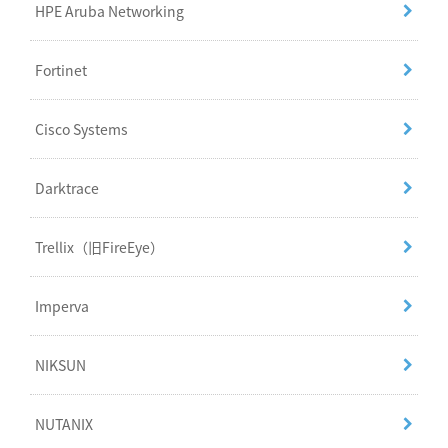
HPE Aruba Networking
Fortinet
Cisco Systems
Darktrace
Trellix（旧FireEye）
Imperva
NIKSUN
NUTANIX