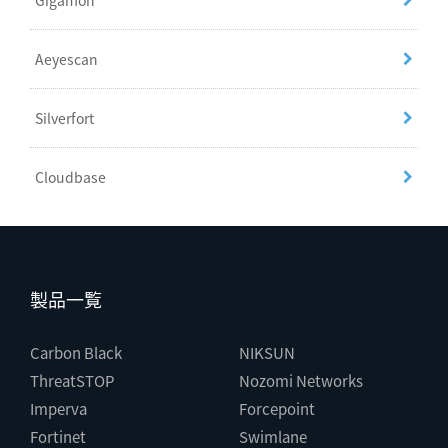
Gigamon
Aeyescan
Silverfort
Cloudbase
製品一覧
Carbon Black
NIKSUN
ThreatSTOP
Nozomi Networks
Imperva
Forcepoint
Fortinet
Swimlane