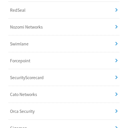
RedSeal
Nozomi Networks
Swimlane
Forcepoint
SecurityScorecard
Cato Networks
Orca Security