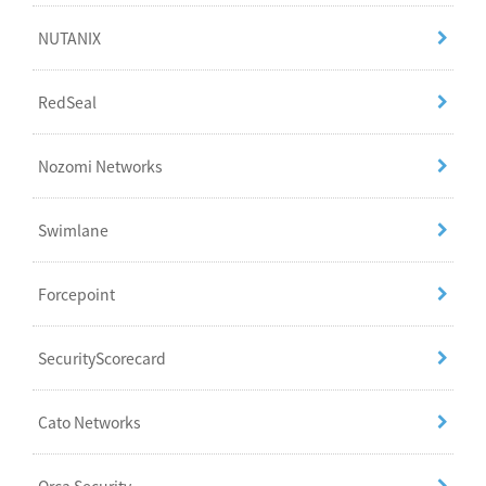
NUTANIX
RedSeal
Nozomi Networks
Swimlane
Forcepoint
SecurityScorecard
Cato Networks