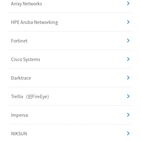
Array Networks
HPE Aruba Networking
Fortinet
Cisco Systems
Darktrace
Trellix（旧FireEye）
Imperva
NIKSUN