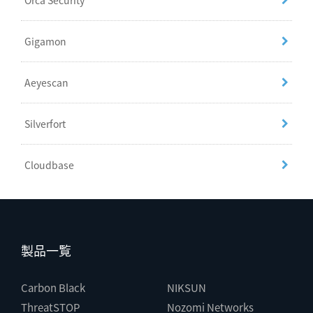
Orca Security
Gigamon
Aeyescan
Silverfort
Cloudbase
製品一覧
Carbon Black
NIKSUN
ThreatSTOP
Nozomi Networks