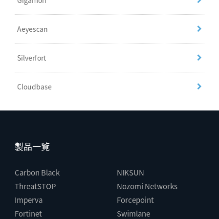
Gigamon
Aeyescan
Silverfort
Cloudbase
製品一覧
Carbon Black
NIKSUN
ThreatSTOP
Nozomi Networks
Imperva
Forcepoint
Fortinet
Swimlane