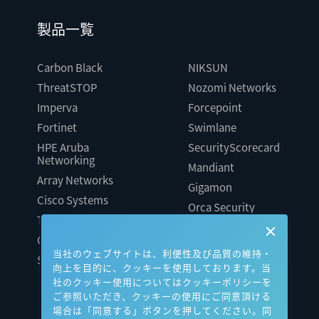
製品一覧
Carbon Black
NIKSUN
ThreatSTOP
Nozomi Networks
Imperva
Forcepoint
Fortinet
Swimlane
HPE Aruba
SecurityScorecard
Networking
Mandiant
Array Networks
Gigamon
Cisco Systems
Orca Security
Trellix（旧FireEye）
AeyeScan
Cato Networks
Cloudbase
当社のウェブサイトは、利便性及び品質の維持・
Silverfort
向上を目的に、クッキーを使用しております。当
社のクッキー使用についてはクッキーポリシーを
ご参照いただき、クッキーの使用にご同意頂ける
場合は「同意する」ボタンを押してください。同