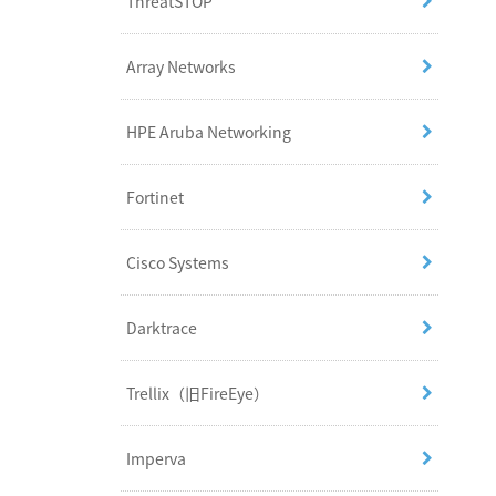
ThreatSTOP
Array Networks
HPE Aruba Networking
Fortinet
Cisco Systems
Darktrace
Trellix（旧FireEye）
Imperva