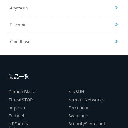
Aeyescan
Silverfort
Cloudbase
製品一覧
Carbon Black
NIKSUN
ThreatSTOP
Nozomi Networks
Imperva
Forcepoint
Fortinet
Swimlane
HPE Aruba
SecurityScorecard