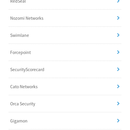
RedSeal
Nozomi Networks
Swimlane
Forcepoint
SecurityScorecard
Cato Networks
Orca Security
Gigamon