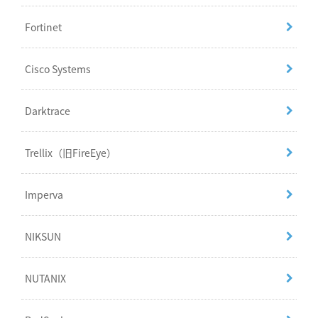
Fortinet
Cisco Systems
Darktrace
Trellix（旧FireEye）
Imperva
NIKSUN
NUTANIX