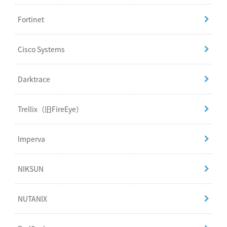
Fortinet
Cisco Systems
Darktrace
Trellix（旧FireEye）
Imperva
NIKSUN
NUTANIX