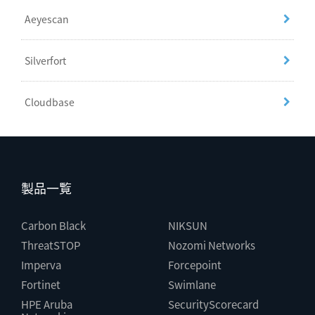
Aeyescan
Silverfort
Cloudbase
製品一覧
Carbon Black
NIKSUN
ThreatSTOP
Nozomi Networks
Imperva
Forcepoint
Fortinet
Swimlane
HPE Aruba
SecurityScorecard