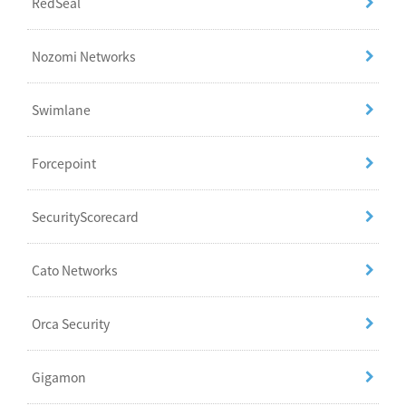
RedSeal
Nozomi Networks
Swimlane
Forcepoint
SecurityScorecard
Cato Networks
Orca Security
Gigamon