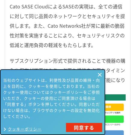
Cato SASE CloudによるSASEの実現は、全ての通信
に対して同じ品質のネットワークとセキュリティを提
供します。また、Cato Networks社が常に最新の脆弱
性対策を実施することにより、セキュリティリスクの
低減と運用負荷の軽減をもたらします。
サブスクリプション形式で提供されることで機器の購
入や保有が不要になり、必要な機能を必要なタイミン
グで追加することで段階的な導入や移行が可能になり
当社のウェブサイトは、利便性及び品質の維持・向
上を目的に、クッキーを使用しております。当社の
ます。
クッキー使用についてはクッキーポリシーをご参照
いただき、クッキーの使用にご同意頂ける場合は
「同意する」ボタンを押してください。同意いただ
けない場合は、ブラウザのクッキーの設定を無効化
してください。
同意する
クッキーポリシー