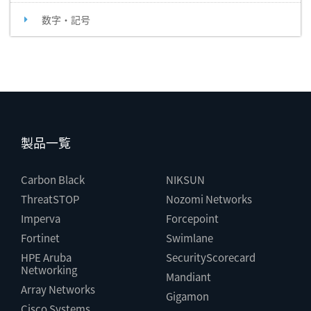
数字・記号
製品一覧
Carbon Black
NIKSUN
ThreatSTOP
Nozomi Networks
Imperva
Forcepoint
Fortinet
Swimlane
HPE Aruba
SecurityScorecard
Networking
Mandiant
Array Networks
Gigamon
Cisco Systems