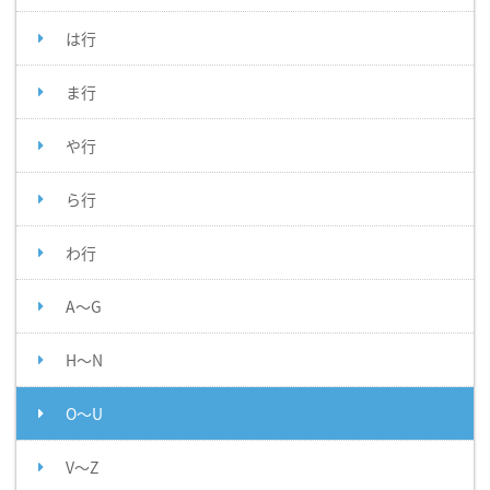
は行
ま行
や行
ら行
わ行
A～G
H～N
O～U
V～Z