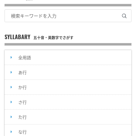
SYLLABARY
五十音・英数字でさがす
全用語
あ行
か行
さ行
た行
な行