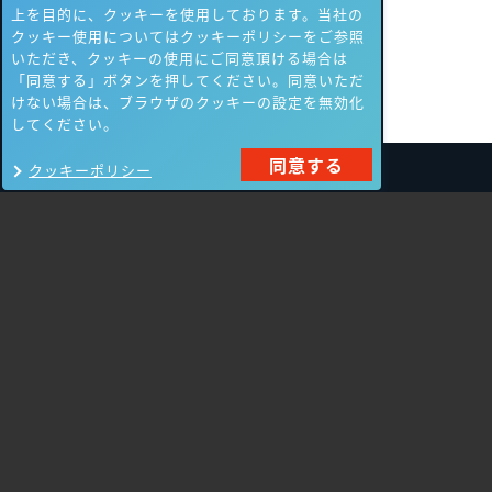
上を目的に、クッキーを使用しております。当社の
クッキー使用についてはクッキーポリシーをご参照
いただき、クッキーの使用にご同意頂ける場合は
「同意する」ボタンを押してください。同意いただ
けない場合は、ブラウザのクッキーの設定を無効化
してください。
同意する
クッキーポリシー
製品一覧
Carbon Black
NIKSUN
ThreatSTOP
Nozomi Networks
Imperva
Forcepoint
Fortinet
Swimlane
HPE Aruba
SecurityScorecard
Networking
Mandiant
Array Networks
Gigamon
Cisco Systems