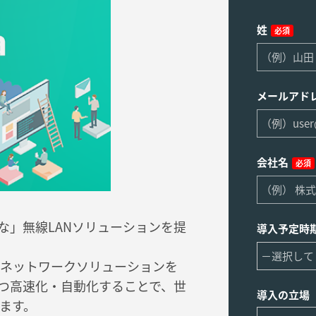
姓
必須
メールアド
会社名
必須
的な」無線LANソリューションを提
導入予定時
ネットワークソリューションを
かつ高速化・自動化することで、世
導入の立場
ます。