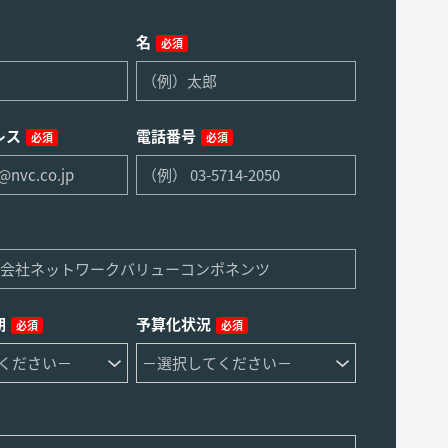
名
必須
レス
電話番号
必須
必須
期
予算化状況
必須
必須