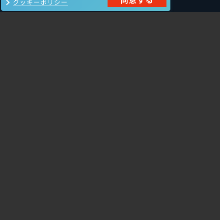
クッキーポリシー
製品一覧
Carbon Black
NIKSUN
ThreatSTOP
Nozomi Networks
Imperva
Forcepoint
Fortinet
Swimlane
HPE Aruba
SecurityScorecard
Networking
Mandiant
Array Networks
Gigamon
Cisco Systems
Orca Security
Trellix（旧FireEye）
AeyeScan
Cato Networks
Cloudbase
Silverfort
サービス一覧