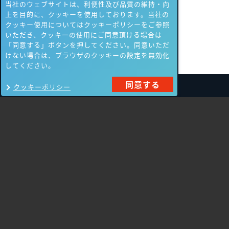
当社のウェブサイトは、利便性及び品質の維持・向
上を目的に、クッキーを使用しております。当社の
クッキー使用についてはクッキーポリシーをご参照
いただき、クッキーの使用にご同意頂ける場合は
「同意する」ボタンを押してください。同意いただ
けない場合は、ブラウザのクッキーの設定を無効化
してください。
同意する
クッキーポリシー
製品一覧
Carbon Black
NIKSUN
ThreatSTOP
Nozomi Networks
Imperva
Forcepoint
Fortinet
Swimlane
HPE Aruba
SecurityScorecard
Networking
Mandiant
Array Networks
Gigamon