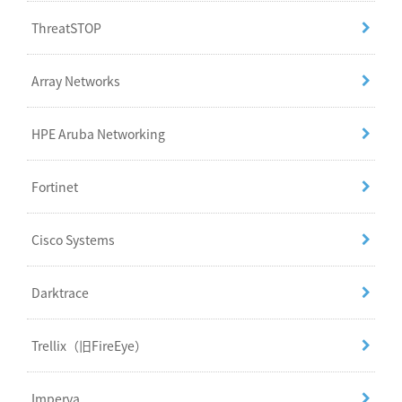
ThreatSTOP
Array Networks
HPE Aruba Networking
Fortinet
Cisco Systems
Darktrace
Trellix（旧FireEye）
Imperva