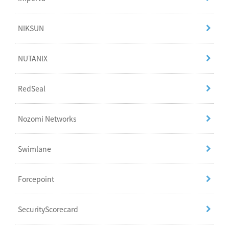
NIKSUN
NUTANIX
RedSeal
Nozomi Networks
Swimlane
Forcepoint
SecurityScorecard