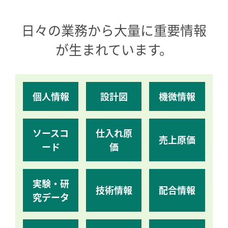
日々の業務から大量に重要情報
が生まれています。
個人情報
設計図
機微情報
ソースコ
仕入れ原
売上原価
ード
価
実験・研
技術情報
配合情報
究データ