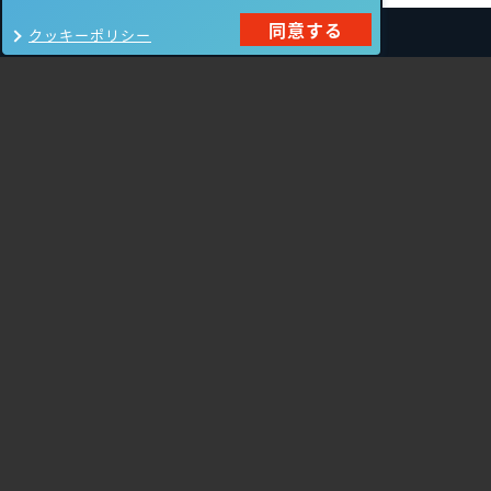
同意する
クッキーポリシー
製品一覧
Carbon Black
NIKSUN
ThreatSTOP
Nozomi Networks
Imperva
Forcepoint
Fortinet
Swimlane
HPE Aruba
SecurityScorecard
Networking
Mandiant
Array Networks
Gigamon
Cisco Systems
Orca Security
Trellix（旧FireEye）
AeyeScan
Cato Networks
Cloudbase
Silverfort