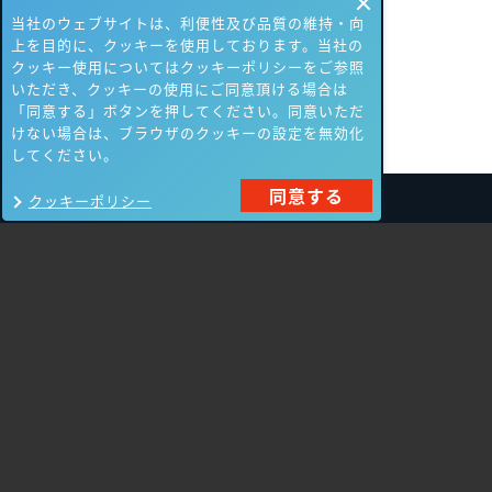
当社のウェブサイトは、利便性及び品質の維持・向
上を目的に、クッキーを使用しております。当社の
クッキー使用についてはクッキーポリシーをご参照
いただき、クッキーの使用にご同意頂ける場合は
「同意する」ボタンを押してください。同意いただ
けない場合は、ブラウザのクッキーの設定を無効化
してください。
同意する
クッキーポリシー
製品一覧
Carbon Black
NIKSUN
ThreatSTOP
Nozomi Networks
Imperva
Forcepoint
Fortinet
Swimlane
HPE Aruba
SecurityScorecard
Networking
Mandiant
Array Networks